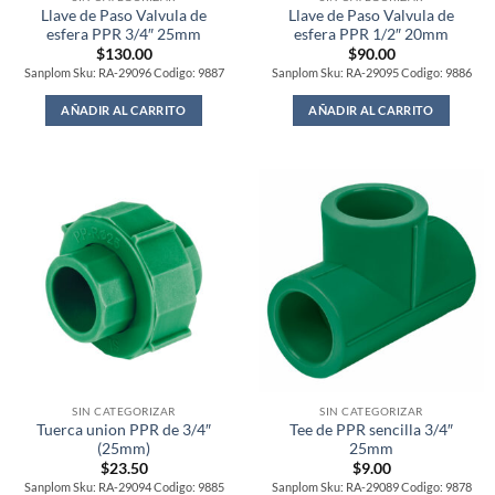
Llave de Paso Valvula de
Llave de Paso Valvula de
esfera PPR 3/4″ 25mm
esfera PPR 1/2″ 20mm
$
130.00
$
90.00
Sanplom Sku: RA-29096 Codigo: 9887
Sanplom Sku: RA-29095 Codigo: 9886
AÑADIR AL CARRITO
AÑADIR AL CARRITO
SIN CATEGORIZAR
SIN CATEGORIZAR
Tuerca union PPR de 3/4″
Tee de PPR sencilla 3/4″
(25mm)
25mm
$
23.50
$
9.00
Sanplom Sku: RA-29094 Codigo: 9885
Sanplom Sku: RA-29089 Codigo: 9878