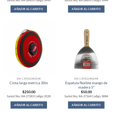
Santul Sku: RA-26903 Codigo: 6945
Santul Sku: RA-26893 Codigo: 6944
AÑADIR AL CARRITO
AÑADIR AL CARRITO
SIN CATEGORIZAR
SIN CATEGORIZAR
Espatula flexible mango de
Cinta larga metrica 30m
madera 5″
$
250.00
$
50.00
Santul Sku: RA-27183 Codigo: 8128
Santul Sku: RA-27164 Codigo: 8084
AÑADIR AL CARRITO
AÑADIR AL CARRITO