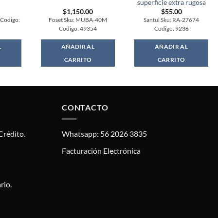
superficie extra rugosa
$
1,150.00
$
55.00
 Codigo:
Foset Sku: MUBA-40M
Santul Sku: RA-27674
Codigo: 49354
Codigo: 9236
L
AÑADIR AL
AÑADIR AL
CARRITO
CARRITO
CONTACTO
Crédito.
Whatsapp: 56 2026 3835
Facturación Electrónica
rio.