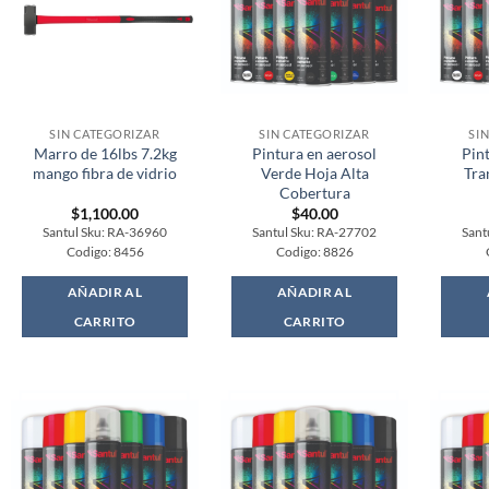
SIN CATEGORIZAR
SIN CATEGORIZAR
SI
Marro de 16lbs 7.2kg
Pintura en aerosol
Pin
mango fibra de vidrio
Verde Hoja Alta
Tra
Cobertura
$
1,100.00
$
40.00
Santul Sku: RA-36960
Santul Sku: RA-27702
Sant
Codigo: 8456
Codigo: 8826
AÑADIR AL
AÑADIR AL
CARRITO
CARRITO