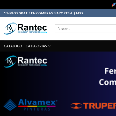
Skip
*ENVÍOS GRATIS EN COMPRAS MAYORES A $1499
to
content
Buscar
por:
CATALOGO
CATEGORIAS