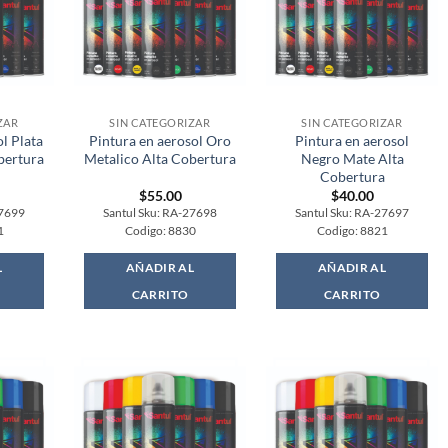
ZAR
SIN CATEGORIZAR
SIN CATEGORIZAR
l Plata
Pintura en aerosol Oro
Pintura en aerosol
bertura
Metalico Alta Cobertura
Negro Mate Alta
Cobertura
$
55.00
$
40.00
27699
Santul Sku: RA-27698
Santul Sku: RA-27697
1
Codigo: 8830
Codigo: 8821
L
AÑADIR AL
AÑADIR AL
CARRITO
CARRITO