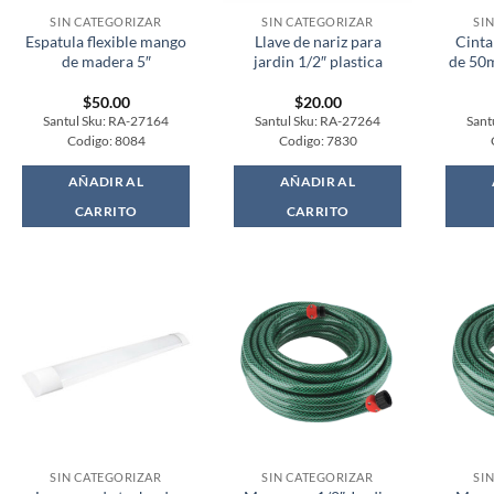
SIN CATEGORIZAR
SIN CATEGORIZAR
SI
Espatula flexible mango
Llave de nariz para
Cinta
de madera 5″
jardin 1/2″ plastica
de 50m
$
50.00
$
20.00
Santul Sku: RA-27164
Santul Sku: RA-27264
Sant
Codigo: 8084
Codigo: 7830
AÑADIR AL
AÑADIR AL
CARRITO
CARRITO
SIN CATEGORIZAR
SIN CATEGORIZAR
SI