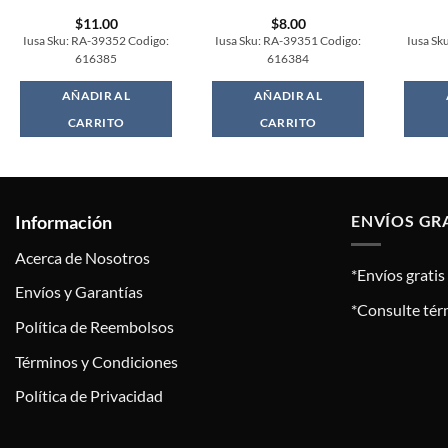
$
11.00
$
8.00
Iusa Sku: RA-39352 Codigo:
Iusa Sku: RA-39351 Codigo:
Iusa Sk
616385
616384
AÑADIR AL
AÑADIR AL
CARRITO
CARRITO
Información
ENVÍOS GR
Acerca de Nosotros
*Envíos grati
Envíos y Garantías
*Consulte tér
Política de Reembolsos
Términos y Condiciones
Política de Privacidad