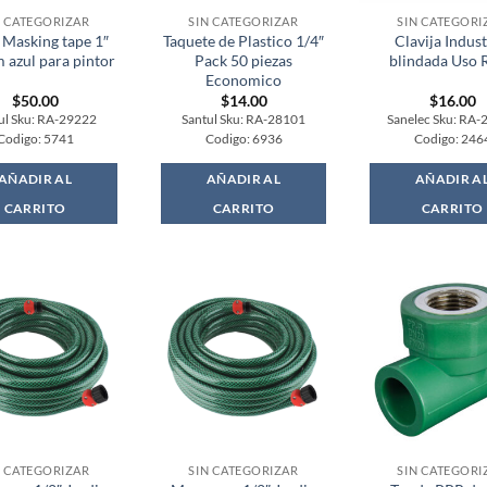
N CATEGORIZAR
SIN CATEGORIZAR
SIN CATEGORI
 Masking tape 1″
Taquete de Plastico 1/4″
Clavija Indust
 azul para pintor
Pack 50 piezas
blindada Uso 
Economico
$
50.00
$
14.00
$
16.00
ul Sku: RA-29222
Santul Sku: RA-28101
Sanelec Sku: RA-
Codigo: 5741
Codigo: 6936
Codigo: 246
AÑADIR AL
AÑADIR AL
AÑADIR A
CARRITO
CARRITO
CARRITO
N CATEGORIZAR
SIN CATEGORIZAR
SIN CATEGORI