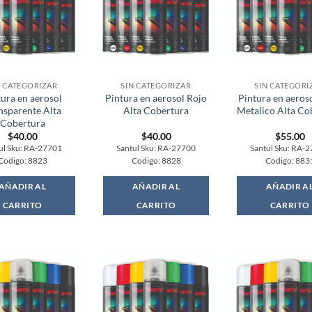
N CATEGORIZAR
SIN CATEGORIZAR
SIN CATEGORI
tura en aerosol
Pintura en aerosol Rojo
Pintura en aeroso
nsparente Alta
Alta Cobertura
Metalico Alta Co
Cobertura
$
40.00
$
40.00
$
55.00
ul Sku: RA-27701
Santul Sku: RA-27700
Santul Sku: RA-
Codigo: 8823
Codigo: 8828
Codigo: 883
AÑADIR AL
AÑADIR AL
AÑADIR A
CARRITO
CARRITO
CARRITO