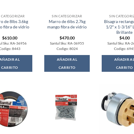
N CATEGORIZAR
SIN CATEGORIZAR
SIN CATEGORI
o de 8lbs 3.6kg
Marro de 6lbs 2.7kg
Bisagra rectangu
 fibra de vidrio
mango fibra de vidrio
1/2″ x 1-3/16″ 
Brillante
$
610.00
$
470.00
$
4.00
ul Sku: RA-36956
Santul Sku: RA-36955
Santul Sku: RA-
Codigo: 8443
Codigo: 8024
Codigo: 694
AÑADIR AL
AÑADIR AL
AÑADIR A
CARRITO
CARRITO
CARRITO