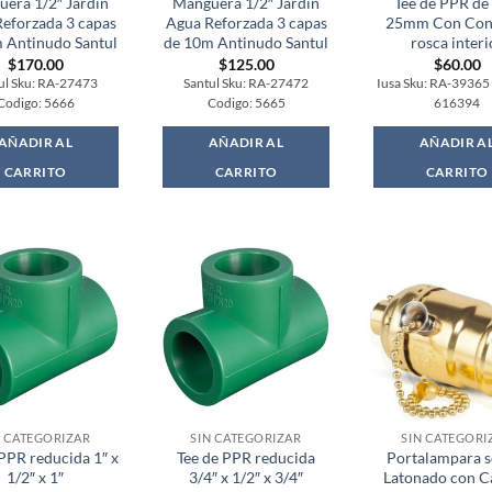
era 1/2″ Jardin
Manguera 1/2″ Jardin
Tee de PPR de 
eforzada 3 capas
Agua Reforzada 3 capas
25mm Con Con
 Antinudo Santul
de 10m Antinudo Santul
rosca interi
$
170.00
$
125.00
$
60.00
ul Sku: RA-27473
Santul Sku: RA-27472
Iusa Sku: RA-39365
Codigo: 5666
Codigo: 5665
616394
AÑADIR AL
AÑADIR AL
AÑADIR A
CARRITO
CARRITO
CARRITO
N CATEGORIZAR
SIN CATEGORIZAR
SIN CATEGORI
 PPR reducida 1″ x
Tee de PPR reducida
Portalampara s
1/2″ x 1″
3/4″ x 1/2″ x 3/4″
Latonado con C