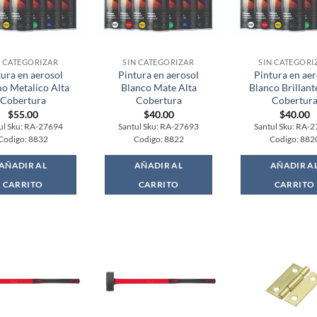
N CATEGORIZAR
SIN CATEGORIZAR
SIN CATEGORI
tura en aerosol
Pintura en aerosol
Pintura en aer
o Metalico Alta
Blanco Mate Alta
Blanco Brillant
Cobertura
Cobertura
Cobertur
$
55.00
$
40.00
$
40.00
ul Sku: RA-27694
Santul Sku: RA-27693
Santul Sku: RA-
Codigo: 8832
Codigo: 8822
Codigo: 882
AÑADIR AL
AÑADIR AL
AÑADIR A
CARRITO
CARRITO
CARRITO