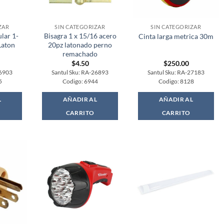
ZAR
SIN CATEGORIZAR
SIN CATEGORIZAR
lar 1-
Bisagra 1 x 15/16 acero
Cinta larga metrica 30m
Laton
20pz latonado perno
remachado
$
4.50
$
250.00
26903
Santul Sku: RA-26893
Santul Sku: RA-27183
5
Codigo: 6944
Codigo: 8128
L
AÑADIR AL
AÑADIR AL
CARRITO
CARRITO