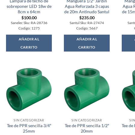
Lampara de techo de
Manguera 1/2″ Jardin
Mangu
sobreponer LED 18w de
Agua Reforzada 3 capas
Agua R
8cm x 64cm
de 20m Antinudo Santul
de 15m
$
100.00
$
235.00
Sanelec Sku: RA-28736
Santul Sku: RA-27474
Sant
Codigo: 1275
Codigo: 5667
AÑADIR AL
AÑADIR AL
CARRITO
CARRITO
SIN CATEGORIZAR
SIN CATEGORIZAR
SI
Tee de PPR sencilla 3/4″
Tee de PPR sencilla 1/2″
Tee de
25mm
20mm