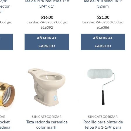
3/4″
Tee de PPR reducida 1″ x
Tee de PPR sencilla 1″
ector
3/4″ x 1″
32mm
or
$
16.00
$
21.00
 Codigo:
Iusa Sku: RA-39359 Codigo:
Iusa Sku: RA-39353 Codigo:
616392
616386
L
AÑADIR AL
AÑADIR AL
CARRITO
CARRITO
ZAR
SIN CATEGORIZAR
SIN CATEGORIZAR
ocket
Taza redonda ceramica
Rodillo para pintar de
adena
color marfil
felpa 9 x 1-1/4″ para