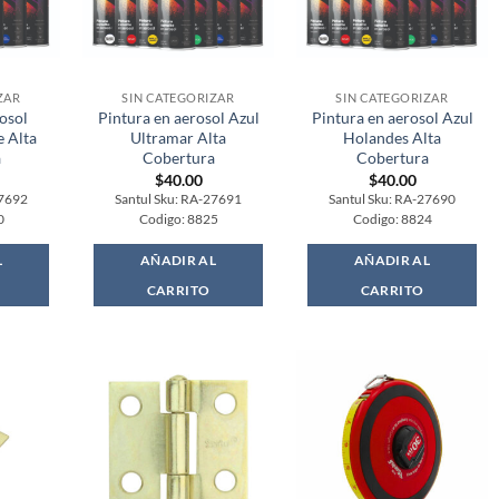
ZAR
SIN CATEGORIZAR
SIN CATEGORIZAR
osol
Pintura en aerosol Azul
Pintura en aerosol Azul
e Alta
Ultramar Alta
Holandes Alta
a
Cobertura
Cobertura
$
40.00
$
40.00
27692
Santul Sku: RA-27691
Santul Sku: RA-27690
0
Codigo: 8825
Codigo: 8824
L
AÑADIR AL
AÑADIR AL
CARRITO
CARRITO