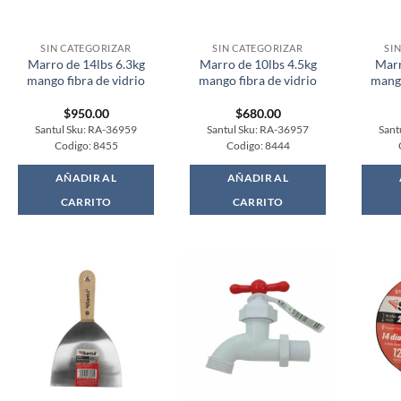
SIN CATEGORIZAR
SIN CATEGORIZAR
SI
Marro de 14lbs 6.3kg
Marro de 10lbs 4.5kg
Marr
mango fibra de vidrio
mango fibra de vidrio
mango
$
950.00
$
680.00
Santul Sku: RA-36959
Santul Sku: RA-36957
Sant
Codigo: 8455
Codigo: 8444
AÑADIR AL
AÑADIR AL
CARRITO
CARRITO