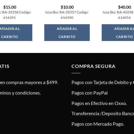
$
15.00
$
10.00
$
40.00
u: RA-39358 Codigo:
Iusa Sku: RA-39357 Codigo:
Iusa Sku: RA-40298
616391
616390
616054
AÑADIR AL
AÑADIR AL
AÑADIR A
CARRITO
CARRITO
CARRITO
ATIS
COMPRA SEGURA
s en compras mayores a $499.
Pagos con Tarjeta de Debito y 
minos y condiciones.
Pagos con PayPal
Pagos en Efectivo en Oxxo.
Transferencia /Deposito Banca
Pagos con Mercado Pago.