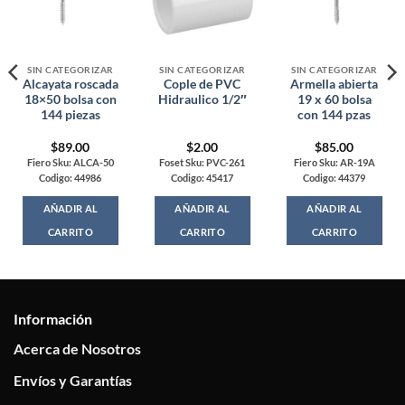
SIN CATEGORIZAR
SIN CATEGORIZAR
SIN CATEGORIZAR
Alcayata roscada
Cople de PVC
Armella abierta
18×50 bolsa con
Hidraulico 1/2″
19 x 60 bolsa
144 piezas
con 144 pzas
$
89.00
$
2.00
$
85.00
Fiero Sku: ALCA-50
Foset Sku: PVC-261
Fiero Sku: AR-19A
Codigo: 44986
Codigo: 45417
Codigo: 44379
AÑADIR AL
AÑADIR AL
AÑADIR AL
CARRITO
CARRITO
CARRITO
Información
Acerca de Nosotros
Envíos y Garantías