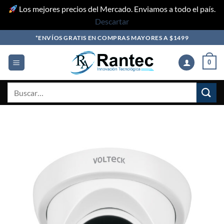
Los mejores precios del Mercado. Enviamos a todo el país.
Descartar
Skip
*ENVÍOS GRATIS EN COMPRAS MAYORES A $1499
to
content
0
Buscar
por: