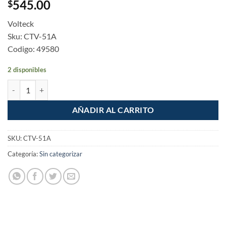
545.00
$
Volteck
Sku: CTV-51A
Codigo: 49580
2 disponibles
Camara Tipo Domo de 5MP Con Microfono Para Exterior Volteck can
AÑADIR AL CARRITO
SKU:
CTV-51A
Categoría:
Sin categorizar