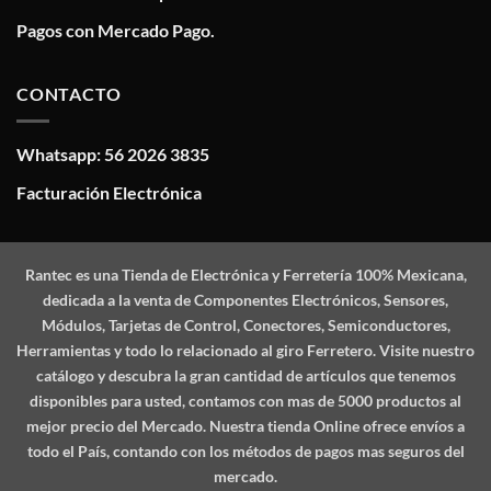
Pagos con Mercado Pago.
CONTACTO
Whatsapp: 56 2026 3835
Facturación Electrónica
Rantec
es una Tienda de Electrónica y Ferretería 100% Mexicana,
dedicada a la venta de Componentes Electrónicos, Sensores,
Módulos, Tarjetas de Control, Conectores, Semiconductores,
Herramientas y todo lo relacionado al giro Ferretero. Visite nuestro
catálogo y descubra la gran cantidad de artículos que tenemos
disponibles para usted, contamos con mas de 5000 productos al
mejor precio del Mercado. Nuestra tienda Online ofrece envíos a
todo el País, contando con los métodos de pagos mas seguros del
mercado.