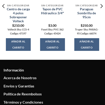
SIN CATEGORIZAR
SIN CATEGORIZAR
SIN CATEGORIZAR
Centro de carga
Tapon de PVC
Paraguas
4 polos
Hidraulico 3/4″
Sombrilla de
Sobreponer
95cm
Volteck
$
210.00
$
3.00
$
250.00
Volteck Sku: CCS-4
Foset Sku: PVC-362
Truper Sku: PARAG-
Codigo: 47197
Codigo: 45424
95 Codigo: 66074
AÑADIR AL
AÑADIR AL
AÑADIR AL
CARRITO
CARRITO
CARRITO
Información
Acerca de Nosotros
Envíos y Garantías
Política de Reembolsos
Términos y Condiciones