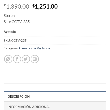
Original
Current
1,390.00
1,251.00
$
$
price
price
Steren
was:
is:
Sku: CCTV-235
$1,390.00.
$1,251.00.
Agotado
SKU:
CCTV-235
Categoría:
Camaras de Vigilancia
DESCRIPCIÓN
INFORMACIÓN ADICIONAL