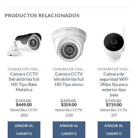
PRODUCTOS RELACIONADOS
CAMARAS DE VIGILANCIA
CAMARAS DE VIGILANCIA
CAMARAS DE VIGILANCIA
Camara CCTV
Camara CCTV
Camara de
Tetrahibrida full
tetrahibrida full
seguridad WiFi
HD Tipo Bala
HD Tipo domo
3Mpx fija para
Metalica
exterior tipo
bala
$
499.00
$
399.00
$
799.00
Original
Current
Original
Current
Original
Current
$
449.00
$
359.00
$
719.00
price
price
price
price
price
price
Steren Sku: CCTV-
Steren Sku: CCTV-
Steren Sku: CCTV-
was:
is:
was:
is:
was:
is:
1020
1120
227
$499.00.
$449.00.
$399.00.
$359.00.
$799.00.
$719.00
AÑADIR AL
AÑADIR AL
AÑADIR AL
CARRITO
CARRITO
CARRITO