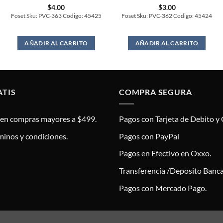
$
4.00
$
3.00
Foset Sku: PVC-363 Codigo: 45425
Foset Sku: PVC-362 Codigo: 45424
AÑADIR AL CARRITO
AÑADIR AL CARRITO
ATIS
COMPRA SEGURA
s en compras mayores a $499.
Pagos con Tarjeta de Debito y 
minos y condiciones.
Pagos con PayPal
Pagos en Efectivo en Oxxo.
Transferencia /Deposito Banca
Pagos con Mercado Pago.