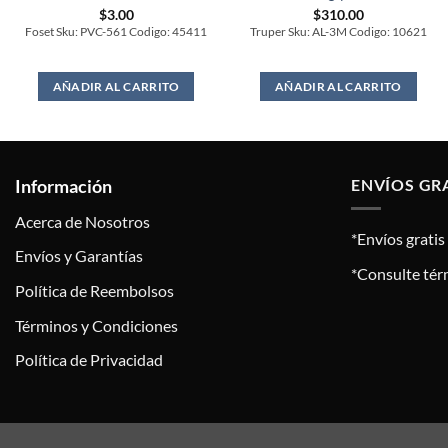
$
3.00
$
310.00
Foset Sku: PVC-561 Codigo: 45411
Truper Sku: AL-3M Codigo: 10621
AÑADIR AL CARRITO
AÑADIR AL CARRITO
Información
ENVÍOS GR
Acerca de Nosotros
*Envíos grati
Envíos y Garantías
*Consulte tér
Política de Reembolsos
Términos y Condiciones
Política de Privacidad