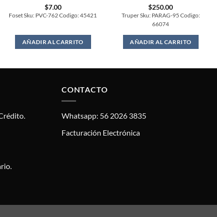
$
7.00
$
250.00
Foset Sku: PVC-762 Codigo: 45421
Truper Sku: PARAG-95 Codigo:
66074
AÑADIR AL CARRITO
AÑADIR AL CARRITO
CONTACTO
Crédito.
Whatsapp: 56 2026 3835
Facturación Electrónica
rio.