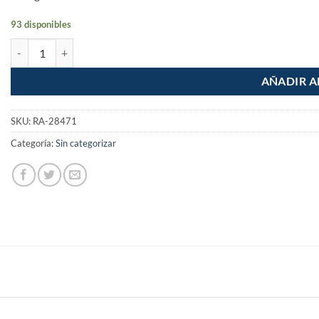
93 disponibles
Caja tipo chalupa de acero 1/2" 3/4" 2x4" cantidad
AÑADIR A
SKU:
RA-28471
Categoría:
Sin categorizar