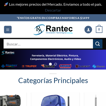
Los mejores precios del Mercado. Enviamos a todo el país.
Descartar
Skip
*ENVÍOS GRATIS EN COMPRAS MAYORES A $1499
to
content
0
Buscar
por:
Categorías Principales