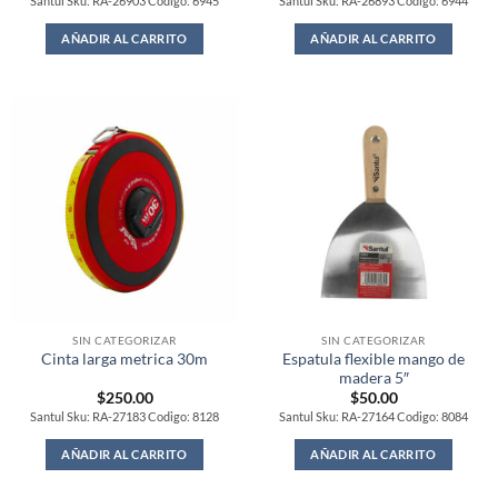
Santul Sku: RA-26903 Codigo: 6945
Santul Sku: RA-26893 Codigo: 6944
AÑADIR AL CARRITO
AÑADIR AL CARRITO
SIN CATEGORIZAR
SIN CATEGORIZAR
Espatula flexible mango de
Cinta larga metrica 30m
madera 5″
$
250.00
$
50.00
Santul Sku: RA-27183 Codigo: 8128
Santul Sku: RA-27164 Codigo: 8084
AÑADIR AL CARRITO
AÑADIR AL CARRITO