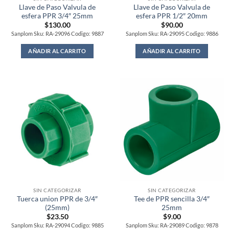
Llave de Paso Valvula de
Llave de Paso Valvula de
esfera PPR 3/4″ 25mm
esfera PPR 1/2″ 20mm
$
130.00
$
90.00
Sanplom Sku: RA-29096 Codigo: 9887
Sanplom Sku: RA-29095 Codigo: 9886
AÑADIR AL CARRITO
AÑADIR AL CARRITO
SIN CATEGORIZAR
SIN CATEGORIZAR
Tuerca union PPR de 3/4″
Tee de PPR sencilla 3/4″
(25mm)
25mm
$
23.50
$
9.00
Sanplom Sku: RA-29094 Codigo: 9885
Sanplom Sku: RA-29089 Codigo: 9878