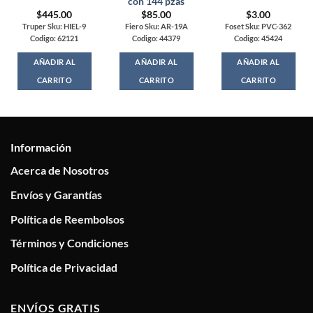
con 144 pzas
$
445.00
$
85.00
$
3.00
Truper Sku: HIEL-9
Fiero Sku: AR-19A
Foset Sku: PVC-362
Codigo: 62121
Codigo: 44379
Codigo: 45424
AÑADIR AL
AÑADIR AL
AÑADIR AL
CARRITO
CARRITO
CARRITO
Información
Acerca de Nosotros
Envíos y Garantías
Política de Reembolsos
Términos y Condiciones
Política de Privacidad
ENVÍOS GRATIS