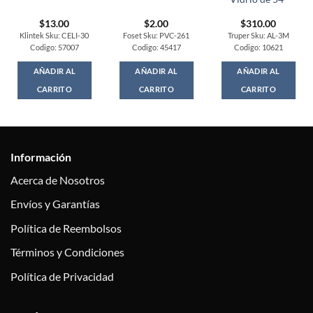
$
13.00
$
2.00
$
310.00
Klintek Sku: CELI-30
Foset Sku: PVC-261
Truper Sku: AL-3M
Codigo: 57007
Codigo: 45417
Codigo: 10621
AÑADIR AL
AÑADIR AL
AÑADIR AL
CARRITO
CARRITO
CARRITO
Información
Acerca de Nosotros
Envíos y Garantías
Política de Reembolsos
Términos y Condiciones
Política de Privacidad