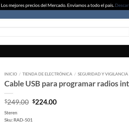
Los mejores precios del Mercado. Enviamos a todo el país.
Descar
INICIO
/
TIENDA DE ELECTRÓNICA
/
SEGURIDAD Y VIGILANCIA
Cable USB para programar radios i
Original
Current
249.00
224.00
$
$
price
price
Steren
was:
is:
Sku: RAD-501
$249.00.
$224.00.