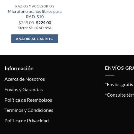
RADIOS Y ACCESORIOS
Microfono manos libres para
RAD-510
Original
Current
$
249.00
$
224.00
price
price
Steren Sku: RAD-593
was:
is:
$249.00.
$224.00.
AÑADIR AL CARRITO
Información
ENVÍOS GR
Acerca de Nosotros
*Envíos grati
Envíos y Garantías
*Consulte tér
Política de Reembolsos
Términos y Condiciones
Política de Privacidad