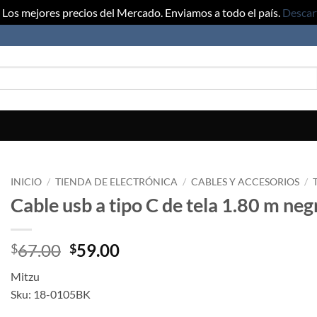
Los mejores precios del Mercado. Enviamos a todo el país.
Descar
INICIO
/
TIENDA DE ELECTRÓNICA
/
CABLES Y ACCESORIOS
/
Cable usb a tipo C de tela 1.80 m neg
Original
Current
67.00
59.00
$
$
price
price
Mitzu
was:
is:
Sku: 18-0105BK
$67.00.
$59.00.