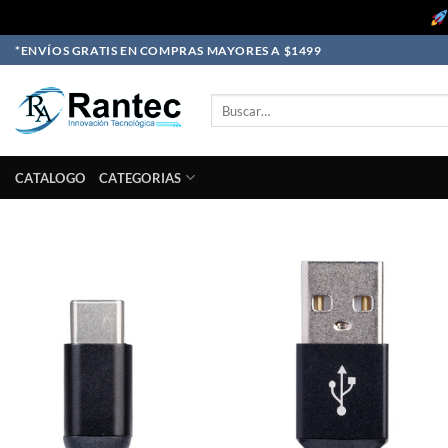
Skip
*ENVÍOS GRATIS EN COMPRAS MAYORES A $1499
to
content
Buscar
por:
CATALOGO
CATEGORIAS