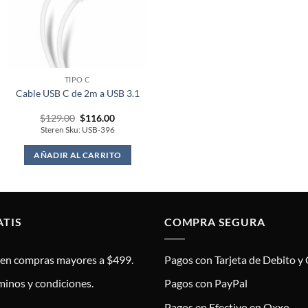
TIPO C
Cable USB C de 2m a USB 3.1
Original
Current
$
129.00
$
116.00
price
price
Steren Sku: USB-396
was:
is:
$129.00.
$116.00.
AÑADIR AL CARRITO
ATIS
COMPRA SEGURA
s en compras mayores a $499.
Pagos con Tarjeta de Debito y 
minos y condiciones.
Pagos con PayPal
Pagos en Efectivo en Oxxo.