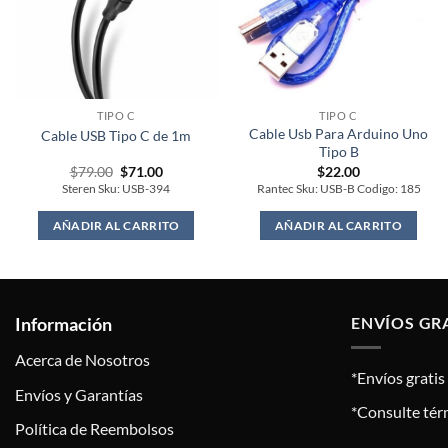
TIPO C
TIPO C
Cable Usb Para Arduino Uno
Cable USB Tipo C de 1m
Tipo B
Original
Current
$
79.00
$
71.00
$
22.00
price
price
Steren Sku: USB-394
Rantec Sku: USB-B Codigo: 185
was:
is:
$79.00.
$71.00.
AÑADIR AL CARRITO
AÑADIR AL CARRITO
Información
ENVÍOS GR
Acerca de Nosotros
*Envíos grati
Envíos y Garantías
*Consulte tér
Política de Reembolsos