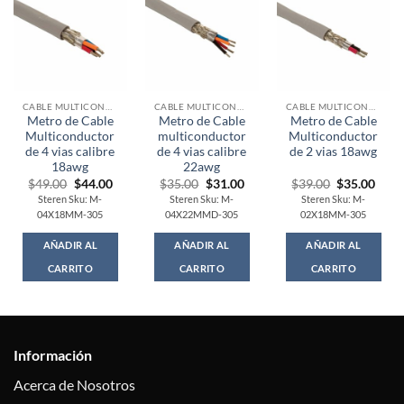
CABLE MULTICONDUCTOR
CABLE MULTICONDUCTOR
CABLE MULTICONDUCTOR
Metro de Cable
Metro de Cable
Metro de Cable
Multiconductor
multiconductor
Multiconductor
de 4 vias calibre
de 4 vias calibre
de 2 vias 18awg
18awg
22awg
Original
Current
Original
Current
Original
Curr
$
49.00
$
44.00
$
35.00
$
31.00
$
39.00
$
35.00
price
price
price
price
price
price
Steren Sku: M-
Steren Sku: M-
Steren Sku: M-
was:
is:
was:
is:
was:
is:
04X18MM-305
04X22MMD-305
02X18MM-305
$49.00.
$44.00.
$35.00.
$31.00.
$39.00.
$35.
AÑADIR AL
AÑADIR AL
AÑADIR AL
CARRITO
CARRITO
CARRITO
Información
Acerca de Nosotros