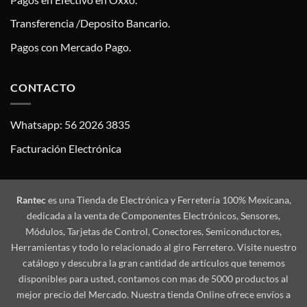
Transferencia /Deposito Bancario.
Pagos con Mercado Pago.
CONTACTO
Whatsapp: 56 2026 3835
Facturación Electrónica
Rantec
es una Tienda de Electrónica y Ferretería 100% Mexicana,
dedicada a la venta de Componentes Electrónicos, Sensores,
Módulos, Tarjetas de Control, Conectores, Semiconductores,
Herramientas y todo lo relacionado al giro Ferretero. Visite nuestro
catálogo y descubra la gran cantidad de artículos que tenemos
disponibles para usted, contamos con mas de 5000 productos al
mejor precio del Mercado. Nuestra tienda Online ofrece envíos a