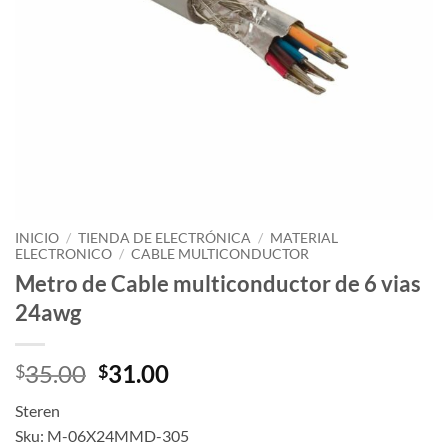
INICIO
/
TIENDA DE ELECTRÓNICA
/
MATERIAL
ELECTRONICO
/
CABLE MULTICONDUCTOR
Metro de Cable multiconductor de 6 vias
24awg
Original
Current
35.00
31.00
$
$
price
price
Steren
was:
is:
Sku: M-06X24MMD-305
$35.00.
$31.00.