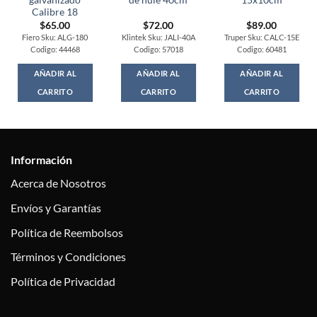
galvanizado
de hule 40cm
15x10cm
Calibre 18
$
65.00
$
72.00
$
89.00
Fiero Sku: ALG-180
Klintek Sku: JALI-40A
Truper Sku: CALC-15E
Codigo: 44468
Codigo: 57018
Codigo: 60481
AÑADIR AL
AÑADIR AL
AÑADIR AL
CARRITO
CARRITO
CARRITO
Información
Acerca de Nosotros
Envíos y Garantías
Política de Reembolsos
Términos y Condiciones
Política de Privacidad