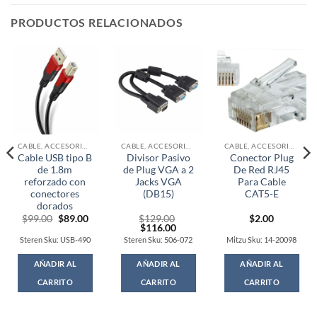
PRODUCTOS RELACIONADOS
CABLE, ACCESORIOS Y CONECTORES
CABLE, ACCESORIOS Y CONECTORES
CABLE, ACCESORIOS Y CONECTORES
Cable USB tipo B
Divisor Pasivo
Conector Plug
de 1.8m
de Plug VGA a 2
De Red RJ45
reforzado con
Jacks VGA
Para Cable
conectores
(DB15)
CAT5-E
dorados
Original
Current
$
99.00
$
89.00
$
129.00
$
2.00
price
price
Original
Current
$
116.00
was:
is:
price
price
Steren Sku: USB-490
Steren Sku: 506-072
Mitzu Sku: 14-20098
$99.00.
$89.00.
was:
is:
$129.00.
$116.00.
AÑADIR AL
AÑADIR AL
AÑADIR AL
CARRITO
CARRITO
CARRITO