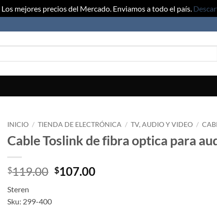
Los mejores precios del Mercado. Enviamos a todo el país.
Descar
INICIO
/
TIENDA DE ELECTRÓNICA
/
TV, AUDIO Y VIDEO
/
CAB
Cable Toslink de fibra optica para au
119.00
107.00
$
$
Steren
Sku: 299-400