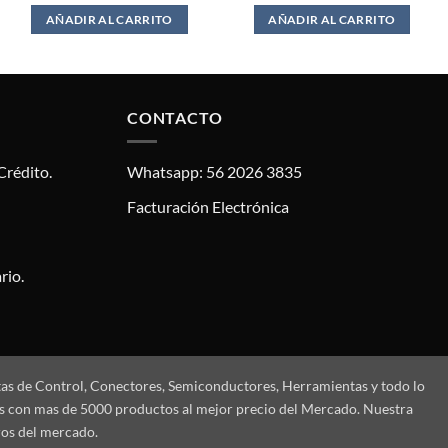
$15.00.
$13.00.
AÑADIR AL CARRITO
AÑADIR AL CARRITO
CONTACTO
Crédito.
Whatsapp: 56 2026 3835
Facturación Electrónica
rio.
tas de Control, Conectores, Semiconductores, Herramientas y todo lo
mos con mas de 5000 productos al mejor precio del Mercado. Nuestra
ros del mercado.