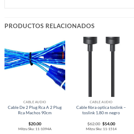
PRODUCTOS RELACIONADOS
CABLE AUDIO
CABLE AUDIO
Cable De 2 Plug Rca A 2 Plug
Cable fibra optica toslink –
Rca Machos 90cm
toslink 1.80 m negro
Original
Current
$
20.00
$
62.00
$
54.00
price
price
Mitzu Sku: 11-1094A
Mitzu Sku: 11-1514
was:
is: