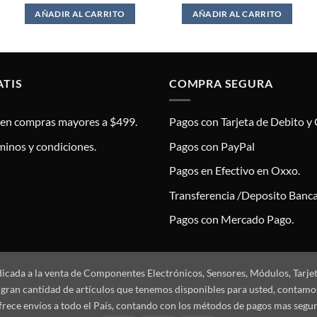
$69.00.
$62.00.
$28.00.
$24.00.
AÑADIR AL CARRITO
AÑADIR AL CARRITO
ATIS
COMPRA SEGURA
s en compras mayores a $499.
Pagos con Tarjeta de Debito y 
minos y condiciones.
Pagos con PayPal
Pagos en Efectivo en Oxxo.
Transferencia /Deposito Banca
Pagos con Mercado Pago.
dicada a la venta de Componentes Electrónicos, Sensores, Módulos, Tarje
 la gran cantidad de artículos que tenemos disponibles para usted, conta
frece envíos a todo el País, contando con los métodos de pagos mas segu