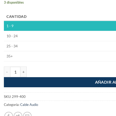
3 disponibles
CANTIDAD
1 - 9
10 - 24
25 - 34
35+
Cable Toslink de fibra optica para audio digital de 2m cantidad
AÑADIR A
SKU:
299-400
Categoría:
Cable Audio