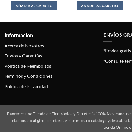
$62.00.
$54.00.
AÑADIR AL CARRITO
AÑADIR AL CARRITO
Información
ENVÍOS GR
Acerca de Nosotros
*Envíos grati
Envíos y Garantías
*Consulte tér
Política de Reembolsos
Términos y Condiciones
Política de Privacidad
Rantec
es una Tienda de Electrónica y Ferretería 100% Mexicana, de
relacionado al giro Ferretero. Visite nuestro catálogo y descubra
tienda Online o