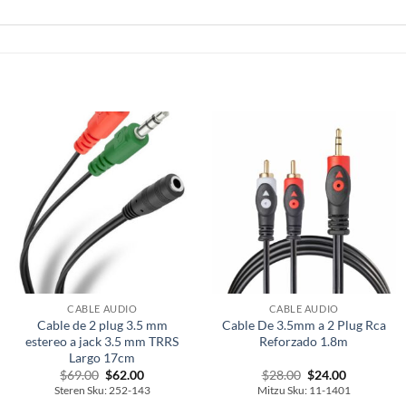
CABLE AUDIO
CABLE AUDIO
Cable de 2 plug 3.5 mm
Cable De 3.5mm a 2 Plug Rca
estereo a jack 3.5 mm TRRS
Reforzado 1.8m
Largo 17cm
Original
Current
Original
Current
$
69.00
$
62.00
$
28.00
$
24.00
price
price
price
price
Steren Sku: 252-143
Mitzu Sku: 11-1401
was:
is:
was:
is: