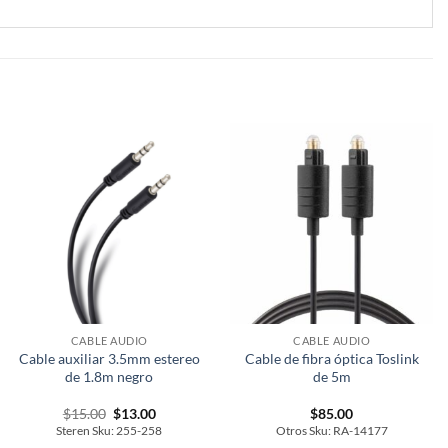
CABLE AUDIO
CABLE AUDIO
Cable auxiliar 3.5mm estereo
Cable de fibra óptica Toslink
de 1.8m negro
de 5m
Original
Current
$
15.00
$
13.00
$
85.00
price
price
Steren Sku: 255-258
Otros Sku: RA-14177
was:
is: