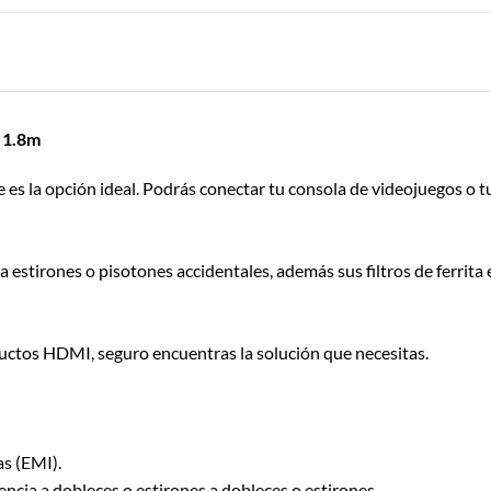
 1.8m
 es la opción ideal. Podrás conectar tu consola de videojuegos o tu
a estirones o pisotones accidentales, además sus filtros de ferrit
ctos HDMI, seguro encuentras la solución que necesitas.
as (EMI).
ncia a dobleces o estirones a dobleces o estirones