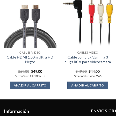
CABLES VIDEO
CABLES VIDEO
Cable HDMI 1.80m Ultra HD
Cable con plug 35mm a 3
Negro
plugs RCA para videocamara
Original
Current
Original
Current
$
59.00
$
49.00
$
49.00
$
44.00
price
price
price
price
Mitzu Sku: 11-1032BK
Steren Sku: 206-246
was:
is:
was:
is:
$59.00.
$49.00.
$49.00.
$44.00.
AÑADIR AL CARRITO
AÑADIR AL CARRITO
Información
ENVÍOS GR