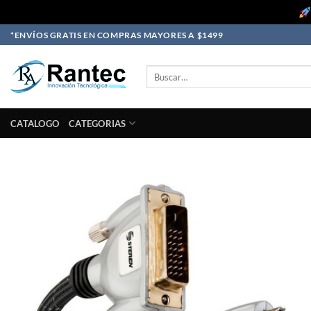
Skip
*ENVÍOS GRATIS EN COMPRAS MAYORES A $1499
to
content
Buscar
por:
CATALOGO
CATEGORIAS