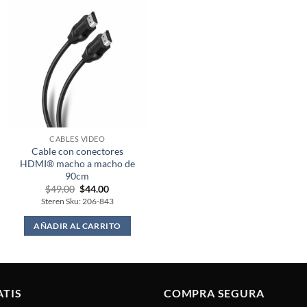
CABLES VIDEO
Cable con conectores
HDMI® macho a macho de
90cm
Original
Current
$
49.00
$
44.00
price
price
Steren Sku: 206-843
was:
is:
$49.00.
$44.00.
AÑADIR AL CARRITO
ATIS
COMPRA SEGURA