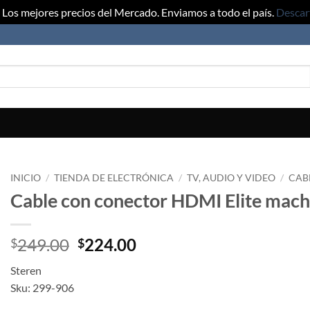
Los mejores precios del Mercado. Enviamos a todo el país.
Descar
INICIO
/
TIENDA DE ELECTRÓNICA
/
TV, AUDIO Y VIDEO
/
CAB
Cable con conector HDMI Elite mac
Original
Current
249.00
224.00
$
$
price
price
Steren
was:
is:
Sku: 299-906
$249.00.
$224.00.