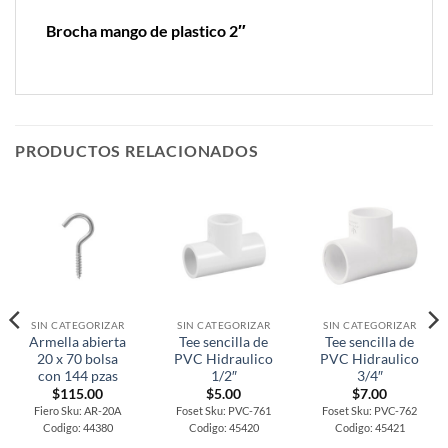
Brocha mango de plastico 2″
PRODUCTOS RELACIONADOS
SIN CATEGORIZAR
SIN CATEGORIZAR
SIN CATEGORIZAR
Armella abierta
Tee sencilla de
Tee sencilla de
20 x 70 bolsa
PVC Hidraulico
PVC Hidraulico
con 144 pzas
1/2″
3/4″
$
115.00
$
5.00
$
7.00
Fiero Sku: AR-20A
Foset Sku: PVC-761
Foset Sku: PVC-762
Codigo: 44380
Codigo: 45420
Codigo: 45421