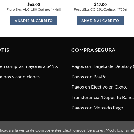
$
65.00
$
17.00
Fiero Sku: ALG-180 Codigo: 44468
Foset Sku: CG-291 Codigo: 47506
AÑADIR AL CARRITO
AÑADIR AL CARRITO
ATIS
COMPRA SEGURA
s en compras mayores a $499.
Pagos con Tarjeta de Debito y 
minos y condiciones.
Pagos con PayPal
Pagos en Efectivo en Oxxo.
Transferencia /Deposito Banca
Pagos con Mercado Pago.
dicada a la venta de Componentes Electrónicos, Sensores, Módulos, Tarje