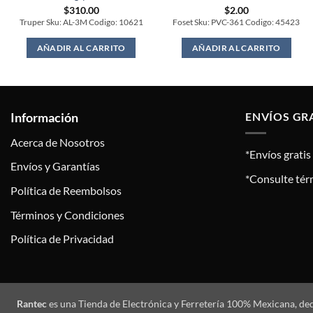
$
310.00
$
2.00
Truper Sku: AL-3M Codigo: 10621
Foset Sku: PVC-361 Codigo: 45423
AÑADIR AL CARRITO
AÑADIR AL CARRITO
Información
ENVÍOS GR
Acerca de Nosotros
*Envíos grati
Envíos y Garantías
*Consulte tér
Política de Reembolsos
Términos y Condiciones
Política de Privacidad
Rantec
es una Tienda de Electrónica y Ferretería 100% Mexicana, de