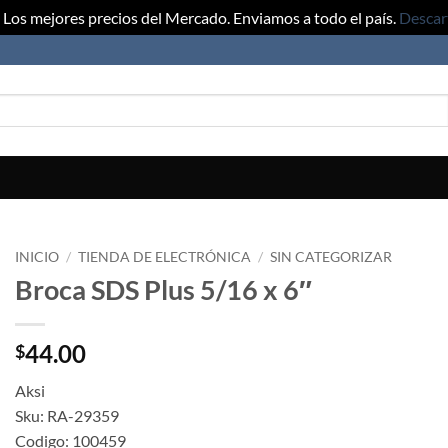
Los mejores precios del Mercado. Enviamos a todo el país.
Descar
INICIO
/
TIENDA DE ELECTRÓNICA
/
SIN CATEGORIZAR
Broca SDS Plus 5/16 x 6″
44.00
$
Aksi
Sku: RA-29359
Codigo: 100459