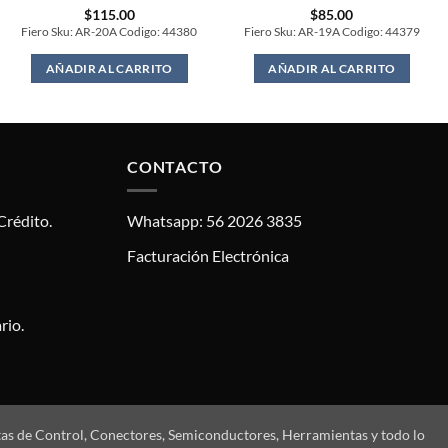
$
115.00
$
85.00
Fiero Sku: AR-20A Codigo: 44380
Fiero Sku: AR-19A Codigo: 44379
AÑADIR AL CARRITO
AÑADIR AL CARRITO
CONTACTO
Crédito.
Whatsapp: 56 2026 3835
Facturación Electrónica
rio.
tas de Control, Conectores, Semiconductores, Herramientas y todo lo