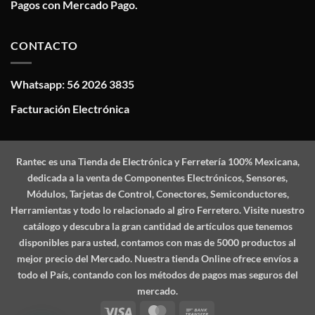
Pagos con Mercado Pago.
CONTACTO
Whatsapp: 56 2026 3835
Facturación Electrónica
Rantec
es una Tienda de Electrónica y Ferretería 100% Mexicana,
dedicada a la venta de Componentes Electrónicos, Sensores,
Módulos, Tarjetas de Control, Conectores, Semiconductores,
Herramientas y todo lo relacionado al giro Ferretero. Visite nuestro
catálogo y descubra la gran cantidad de artículos que tenemos
disponibles para usted, contamos con mas de 5000 productos al
mejor precio del Mercado. Nuestra tienda Online ofrece envíos a
todo el País, contando con los métodos de pagos mas seguros del
mercado.
Visa
MasterCard
Bank