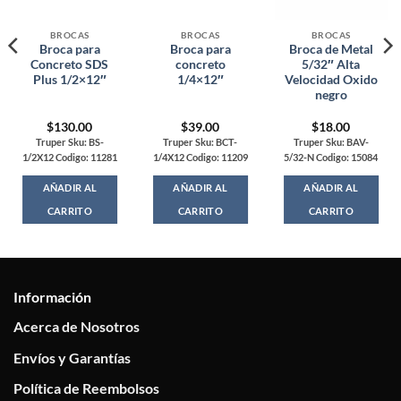
BROCAS
BROCAS
BROCAS
Broca para
Broca para
Broca de Metal
Concreto SDS
concreto
5/32″ Alta
Plus 1/2×12″
1/4×12″
Velocidad Oxido
negro
$
130.00
$
39.00
$
18.00
Truper Sku: BS-
Truper Sku: BCT-
Truper Sku: BAV-
1/2X12 Codigo: 11281
1/4X12 Codigo: 11209
5/32-N Codigo: 15084
AÑADIR AL
AÑADIR AL
AÑADIR AL
CARRITO
CARRITO
CARRITO
Información
Acerca de Nosotros
Envíos y Garantías
Política de Reembolsos