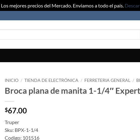
Los mejores precios del Mercado. Enviamos a todo el país.
Descar
INICIO
/
TIENDA DE ELECTRÓNICA
/
FERRETERIA GENERAL
/
B
Broca plana de manita 1-1/4″ Exper
67.00
$
Truper
Sku: BPX-1-1/4
Codigo: 101516