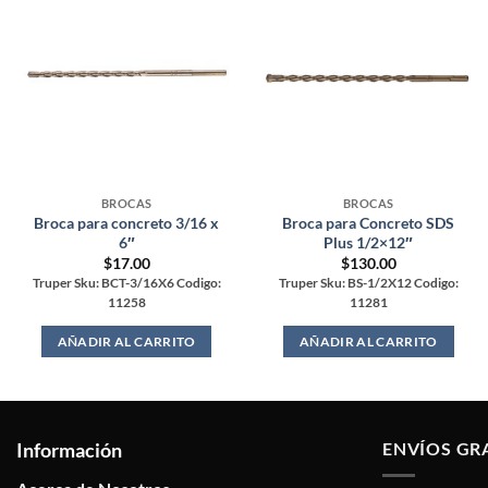
BROCAS
BROCAS
Broca para concreto 3/16 x
Broca para Concreto SDS
6″
Plus 1/2×12″
$
17.00
$
130.00
Truper Sku: BCT-3/16X6 Codigo:
Truper Sku: BS-1/2X12 Codigo:
11258
11281
AÑADIR AL CARRITO
AÑADIR AL CARRITO
Información
ENVÍOS GR