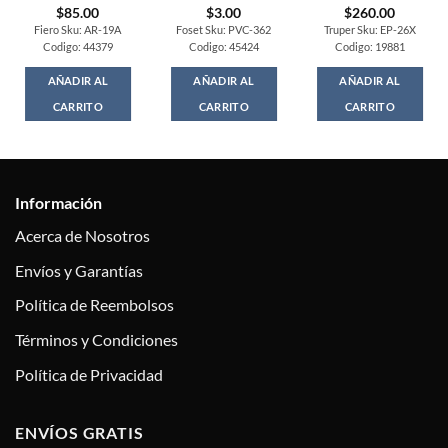
$
85.00
$
3.00
$
260.00
Fiero Sku: AR-19A
Foset Sku: PVC-362
Truper Sku: EP-26X
Codigo: 44379
Codigo: 45424
Codigo: 19881
AÑADIR AL
AÑADIR AL
AÑADIR AL
CARRITO
CARRITO
CARRITO
Información
Acerca de Nosotros
Envíos y Garantías
Política de Reembolsos
Términos y Condiciones
Política de Privacidad
ENVÍOS GRATIS