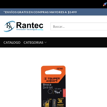
Skip
*ENVÍOS GRATIS EN COMPRAS MAYORES A $1499
to
content
Buscar
por:
CATALOGO
CATEGORIAS