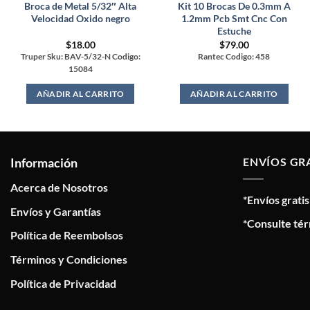
Broca de Metal 5/32″ Alta
Kit 10 Brocas De 0.3mm A
Velocidad Oxido negro
1.2mm Pcb Smt Cnc Con
Estuche
$
18.00
$
79.00
Truper Sku: BAV-5/32-N Codigo:
Rantec Codigo: 458
15084
AÑADIR AL CARRITO
AÑADIR AL CARRITO
Información
ENVÍOS GR
Acerca de Nosotros
*Envíos grati
Envíos y Garantías
*Consulte tér
Política de Reembolsos
Términos y Condiciones
Política de Privacidad