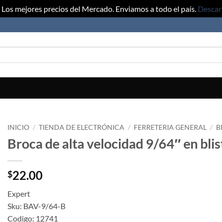
Los mejores precios del Mercado. Enviamos a todo el país.
Descar
INICIO
/
TIENDA DE ELECTRÓNICA
/
FERRETERIA GENERAL
/
B
Broca de alta velocidad 9/64″ en blis
22.00
$
Expert
Sku: BAV-9/64-B
Codigo: 12741