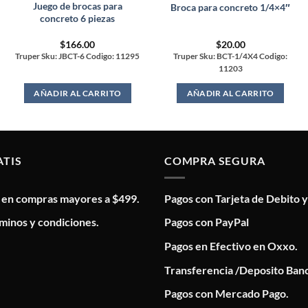
Juego de brocas para
Broca para concreto 1/4×4″
concreto 6 piezas
$
166.00
$
20.00
Truper Sku: JBCT-6 Codigo: 11295
Truper Sku: BCT-1/4X4 Codigo:
11203
AÑADIR AL CARRITO
AÑADIR AL CARRITO
ATIS
COMPRA SEGURA
s en compras mayores a $499.
Pagos con Tarjeta de Debito y
minos y condiciones.
Pagos con PayPal
Pagos en Efectivo en Oxxo.
Transferencia /Deposito Banc
Pagos con Mercado Pago.