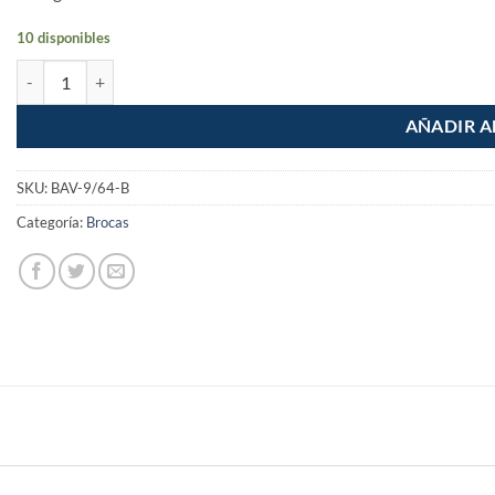
10 disponibles
Broca de alta velocidad 9/64" en blister cantidad
AÑADIR A
SKU:
BAV-9/64-B
Categoría:
Brocas