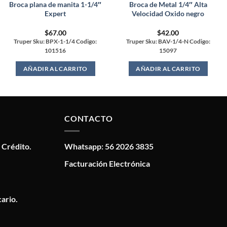
Broca plana de manita 1-1/4″
Broca de Metal 1/4″ Alta
Expert
Velocidad Oxido negro
$
67.00
$
42.00
Truper Sku: BPX-1-1/4 Codigo:
Truper Sku: BAV-1/4-N Codigo:
101516
15097
AÑADIR AL CARRITO
AÑADIR AL CARRITO
CONTACTO
 Crédito.
Whatsapp: 56 2026 3835
Facturación Electrónica
ario.