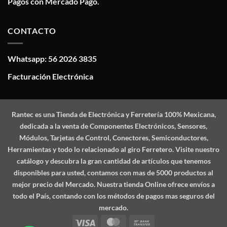
Pagos con Mercado Pago.
CONTACTO
Whatsapp: 56 2026 3835
Facturación Electrónica
Rantec
es una Tienda de Electrónica y Ferretería 100% Mexicana,
dedicada a la venta de Componentes Electrónicos, Sensores,
Módulos, Tarjetas de Control, Conectores, Semiconductores,
Herramientas y todo lo relacionado al giro Ferretero. Visite nuestro
catálogo y descubra la gran cantidad de artículos que tenemos
disponibles para usted, contamos con mas de 5000 productos al
mejor precio del Mercado. Nuestra tienda Online ofrece envíos a
todo el País, contando con los métodos de pagos mas seguros del
mercado.
Visa
MasterCard
Bank