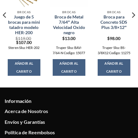
BROCAS
BROCAS
BROCAS
Juego de 5
Broca de Metal
Broca para
brocas para mini
7/64″ Alta
Concreto SDS
taladro modelo
Velocidad Oxido
Plus 3/8×12″
HER-200
negro
$
119.00
$
13.00
$
98.00
Original
Current
$
107.00
price
price
Steren Sku: HER-202
Truper Sku: BAV-
Truper Sku: BS-
was:
is:
7/64-N Codigo: 15077
3/8X12 Codigo: 11275
$119.00.
$107.00.
AÑADIR AL
AÑADIR AL
AÑADIR AL
CARRITO
CARRITO
CARRITO
Información
Acerca de Nosotros
Envíos y Garantías
Política de Reembolsos