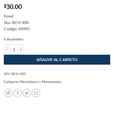
30.00
$
Foset
Sku: BCH-400
Codigo: 49495
6 disponibles
Brazo y chapeton para regadera Plastico Economico cantidad
AÑADIR AL CARRITO
SKU:
BCH-400
Categoría:
Mezcladoras y Monomandos