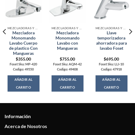
MEZCLADORAS Y MONOMANDOS
MEZCLADORAS Y MONOMANDOS
MEZCLADORAS Y MONOMANDOS
Mezcladora
Mezcladora
Llave
Monomando
Monomando
temporizadora
Lavabo Cuerpo
Lavabo con
ahorradora para
de plastico Con
Mangueras
lavabo Foset
Mangueras
$
355.00
$
755.00
$
695.00
Foset Sku: MP-420
Foset Sku: AQM-42
Foset Sku: LLI-10
Codigo: 49550
Codigo: 49408
Codigo: 47918
AÑADIR AL
AÑADIR AL
AÑADIR AL
CARRITO
CARRITO
CARRITO
Información
Acerca de Nosotros