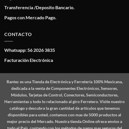
Transferencia /Deposito Bancario.
Pagos con Mercado Pago.
CONTACTO
Whatsapp: 56 2026 3835
Facturación Electrónica
Rantec
es una Tienda de Electrónica y Ferretería 100% Mexicana,
dedicada a la venta de Componentes Electrónicos, Sensores,
Módulos, Tarjetas de Control, Conectores, Semiconductores,
Herramientas y todo lo relacionado al giro Ferretero. Visite nuestro
catálogo y descubra la gran cantidad de artículos que tenemos
disponibles para usted, contamos con mas de 5000 productos al
mejor precio del Mercado. Nuestra tienda Online ofrece envíos a
todo el País, contando con los métodos de pagos mas seguros del