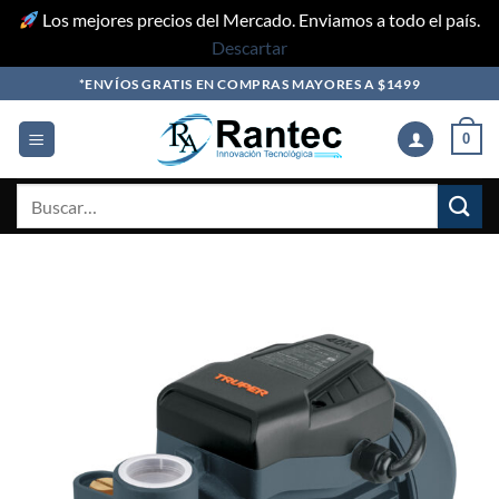
Los mejores precios del Mercado. Enviamos a todo el país.
Descartar
Skip
*ENVÍOS GRATIS EN COMPRAS MAYORES A $1499
to
content
0
Buscar
por: