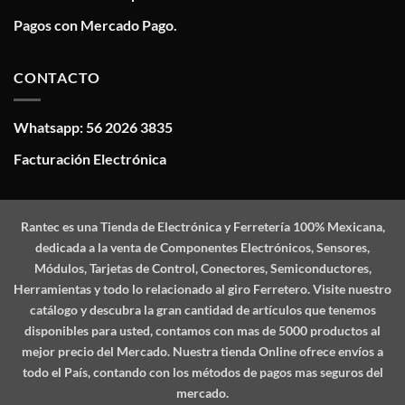
Pagos con Mercado Pago.
CONTACTO
Whatsapp: 56 2026 3835
Facturación Electrónica
Rantec
es una Tienda de Electrónica y Ferretería 100% Mexicana,
dedicada a la venta de Componentes Electrónicos, Sensores,
Módulos, Tarjetas de Control, Conectores, Semiconductores,
Herramientas y todo lo relacionado al giro Ferretero. Visite nuestro
catálogo y descubra la gran cantidad de artículos que tenemos
disponibles para usted, contamos con mas de 5000 productos al
mejor precio del Mercado. Nuestra tienda Online ofrece envíos a
todo el País, contando con los métodos de pagos mas seguros del
mercado.