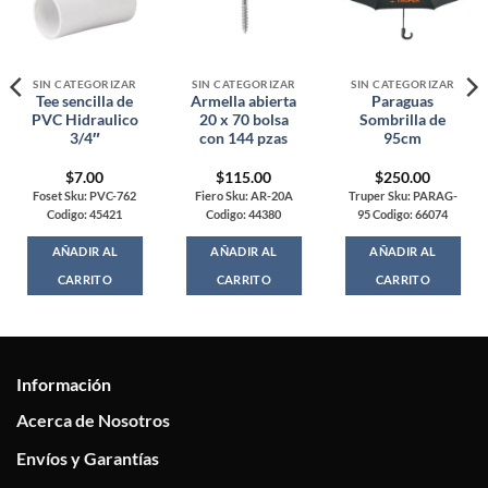
SIN CATEGORIZAR
SIN CATEGORIZAR
SIN CATEGORIZAR
Tee sencilla de
Armella abierta
Paraguas
PVC Hidraulico
20 x 70 bolsa
Sombrilla de
3/4″
con 144 pzas
95cm
$
7.00
$
115.00
$
250.00
Foset Sku: PVC-762
Fiero Sku: AR-20A
Truper Sku: PARAG-
Codigo: 45421
Codigo: 44380
95 Codigo: 66074
AÑADIR AL
AÑADIR AL
AÑADIR AL
CARRITO
CARRITO
CARRITO
Información
Acerca de Nosotros
Envíos y Garantías