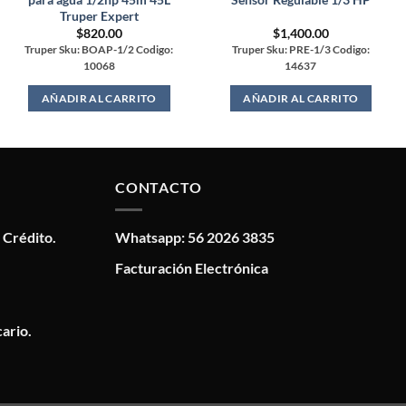
Truper Expert
$
820.00
$
1,400.00
Truper Sku: BOAP-1/2 Codigo:
Truper Sku: PRE-1/3 Codigo:
10068
14637
AÑADIR AL CARRITO
AÑADIR AL CARRITO
CONTACTO
 Crédito.
Whatsapp: 56 2026 3835
Facturación Electrónica
ario.