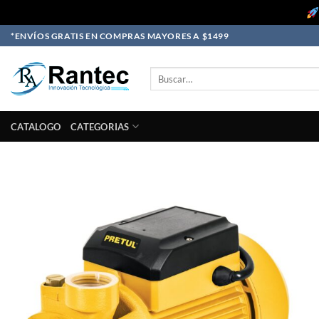
Skip
*ENVÍOS GRATIS EN COMPRAS MAYORES A $1499
to
content
Buscar
por:
CATALOGO
CATEGORIAS