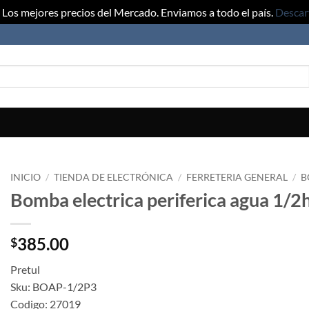
Los mejores precios del Mercado. Enviamos a todo el país.
Descar
INICIO
/
TIENDA DE ELECTRÓNICA
/
FERRETERIA GENERAL
/
B
Bomba electrica periferica agua 1/2
385.00
$
Pretul
Sku: BOAP-1/2P3
Codigo: 27019