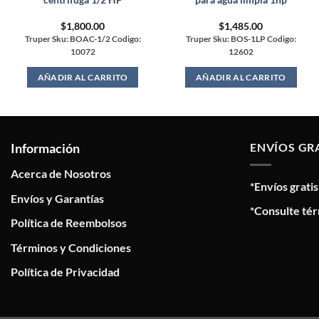
$
1,800.00
$
1,485.00
Truper Sku: BOAC-1/2 Codigo:
Truper Sku: BOS-1LP Codigo:
10072
12602
AÑADIR AL CARRITO
AÑADIR AL CARRITO
Información
ENVÍOS GR
Acerca de Nosotros
*Envíos grati
Envíos y Garantías
*Consulte tér
Política de Reembolsos
Términos y Condiciones
Política de Privacidad