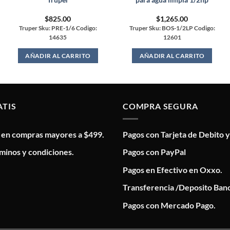
$
825.00
$
1,265.00
Truper Sku: PRE-1/6 Codigo:
Truper Sku: BOS-1/2LP Codigo:
14635
12601
AÑADIR AL CARRITO
AÑADIR AL CARRITO
ATIS
COMPRA SEGURA
s en compras mayores a $499.
Pagos con Tarjeta de Debito y
minos y condiciones.
Pagos con PayPal
Pagos en Efectivo en Oxxo.
Transferencia /Deposito Banc
Pagos con Mercado Pago.