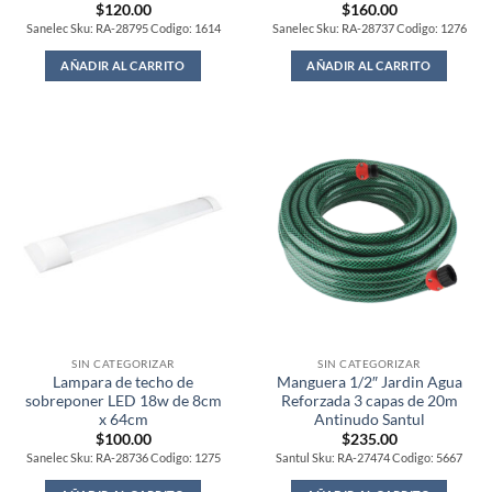
$
120.00
$
160.00
Sanelec Sku: RA-28795 Codigo: 1614
Sanelec Sku: RA-28737 Codigo: 1276
AÑADIR AL CARRITO
AÑADIR AL CARRITO
SIN CATEGORIZAR
SIN CATEGORIZAR
Lampara de techo de
Manguera 1/2″ Jardin Agua
sobreponer LED 18w de 8cm
Reforzada 3 capas de 20m
x 64cm
Antinudo Santul
$
100.00
$
235.00
Sanelec Sku: RA-28736 Codigo: 1275
Santul Sku: RA-27474 Codigo: 5667