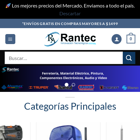
Los mejores precios del Mercado. Enviamos a todo el país.
Descartar
Skip
*ENVÍOS GRATIS EN COMPRAS MAYORES A $1499
to
content
0
Buscar
por:
Categorías Principales