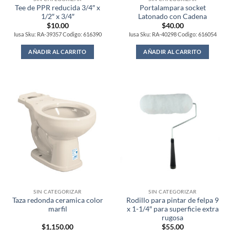
Tee de PPR reducida 3/4″ x
Portalampara socket
1/2″ x 3/4″
Latonado con Cadena
$
10.00
$
40.00
Iusa Sku: RA-39357 Codigo: 616390
Iusa Sku: RA-40298 Codigo: 616054
AÑADIR AL CARRITO
AÑADIR AL CARRITO
SIN CATEGORIZAR
SIN CATEGORIZAR
Taza redonda ceramica color
Rodillo para pintar de felpa 9
marfil
x 1-1/4″ para superficie extra
rugosa
$
1,150.00
$
55.00