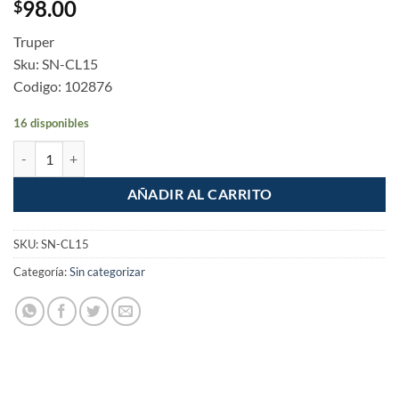
98.00
$
Truper
Sku: SN-CL15
Codigo: 102876
16 disponibles
Bolsa con 100 anclas de 1.5mm para nivelacion de azulejos cantidad
AÑADIR AL CARRITO
SKU:
SN-CL15
Categoría:
Sin categorizar