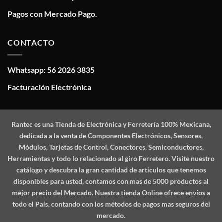
Pagos con Mercado Pago.
CONTACTO
Whatsapp: 56 2026 3835
Facturación Electrónica
Rantec
es una Tienda de Electrónica y Ferretería 100% Mexicana,
dedicada a la venta de Componentes Electrónicos, Sensores,
Módulos, Tarjetas de Control, Conectores, Semiconductores,
Herramientas y todo lo relacionado al giro Ferretero. Visite nuestro
catálogo y descubra la gran cantidad de artículos que tenemos
disponibles para usted, contamos con mas de 5000 productos al
mejor precio del Mercado. Nuestra tienda Online ofrece envíos a
todo el País, contando con los métodos de pagos mas seguros del
mercado.