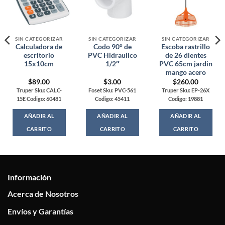
SIN CATEGORIZAR
SIN CATEGORIZAR
SIN CATEGORIZAR
Calculadora de
Codo 90° de
Escoba rastrillo
escritorio
PVC Hidraulico
de 26 dientes
15x10cm
1/2″
PVC 65cm jardin
mango acero
$
89.00
$
3.00
$
260.00
Truper Sku: CALC-
Foset Sku: PVC-561
Truper Sku: EP-26X
15E Codigo: 60481
Codigo: 45411
Codigo: 19881
AÑADIR AL
AÑADIR AL
AÑADIR AL
CARRITO
CARRITO
CARRITO
Información
Acerca de Nosotros
Envíos y Garantías