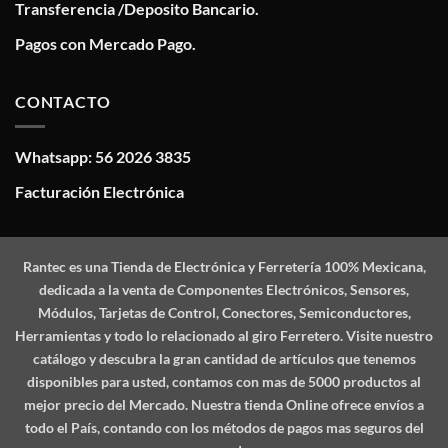
Transferencia /Deposito Bancario.
Pagos con Mercado Pago.
CONTACTO
Whatsapp: 56 2026 3835
Facturación Electrónica
Rantec
es una Tienda de Electrónica y Ferretería 100% Mexicana,
dedicada a la venta de Componentes Electrónicos, Sensores,
Módulos, Tarjetas de Control, Conectores, Semiconductores,
Herramientas y todo lo relacionado al giro Ferretero. Visite nuestro
catálogo y descubra la gran cantidad de artículos que tenemos
disponibles para usted, contamos con mas de 5000 productos al
mejor precio del Mercado. Nuestra tienda Online ofrece envíos a
todo el País, contando con los métodos de pagos mas seguros del