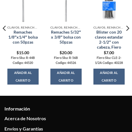
CLAVOS, REMACHES Y TACHUELAS
CLAVOS, REMACHES Y TACHUELAS
CLAVOS, REMACHES Y TACHUELAS
Remaches
Remaches 5/32″
Blister con 20
1/8″x1/4″ bolsa
x 3/8″ bolsa con
clavos estandar
con 50pzas
50pzas
2-1/2″ con
cabeza, Fiero
$
15.00
$
20.00
$
7.00
Fiero Sku: R-44B
Fiero Sku: R-56B
Fiero Sku: CLE-2-
Codigo: 44520
Codigo: 44526
1/2A Codigo: 40228
AÑADIR AL
AÑADIR AL
AÑADIR AL
CARRITO
CARRITO
CARRITO
Información
Acerca de Nosotros
Envíos y Garantías