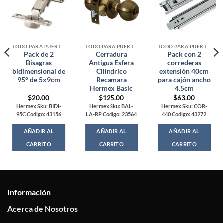
TODO PARA PUERTAS, CAJONES Y CLOSETS
TODO PARA PUERTAS, CAJONES Y CLOSETS
TODO PARA PUERTAS, CAJONES Y CLOSETS
Pack de 2
Cerradura
Pack con 2
Bisagras
Antigua Esfera
correderas
bidimensional de
Cilindrico
extensión 40cm
95° de 5x9cm
Recamara
para cajón ancho
Hermex Basic
4.5cm
$
20.00
$
125.00
$
63.00
Hermex Sku: BIDI-
Hermex Sku: BAL-
Hermex Sku: COR-
95C Codigo: 43156
LA-RP Codigo: 23564
440 Codigo: 43272
AÑADIR AL
AÑADIR AL
AÑADIR AL
CARRITO
CARRITO
CARRITO
Información
Acerca de Nosotros