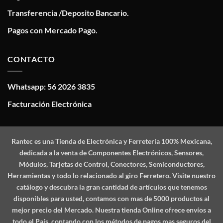
Transferencia /Deposito Bancario.
Pagos con Mercado Pago.
CONTACTO
Whatsapp: 56 2026 3835
Facturación Electrónica
Rantec
es una Tienda de Electrónica y Ferretería 100% Mexicana,
dedicada a la venta de Componentes Electrónicos, Sensores,
Módulos, Tarjetas de Control, Conectores, Semiconductores,
Herramientas y todo lo relacionado al giro Ferretero. Visite nuestro
catálogo y descubra la gran cantidad de artículos que tenemos
disponibles para usted, contamos con mas de 5000 productos al
mejor precio del Mercado. Nuestra tienda Online ofrece envíos a
todo el País, contando con los métodos de pagos mas seguros del