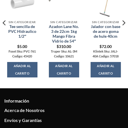
SIN CATEGORIZAR
SIN CATEGORIZAR
SIN CATEGORIZAR
Tee sencilla de
Azadon Lane No.
Jalador con base
PVC Hidraulico
3 de 22cm 1kg
de acero goma
1/2″
Mango Fibra
de hule 40cm
Vidrio de 54″
$
5.00
$
310.00
$
72.00
Foset Sku: PVC-761
Truper Sku: AL-3M
Klintek Sku: JALI-
Codigo: 45420
Codigo: 10621
40A Codigo: 57018
AÑADIR AL
AÑADIR AL
AÑADIR AL
CARRITO
CARRITO
CARRITO
Información
Acerca de Nosotros
Envíos y Garantías