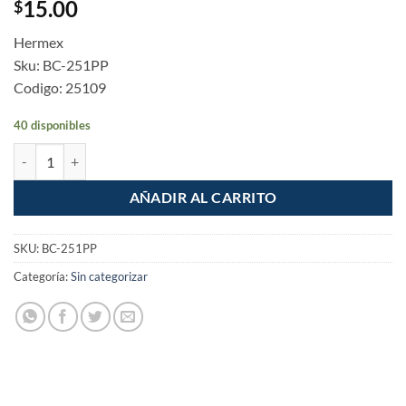
15.00
$
Hermex
Sku: BC-251PP
Codigo: 25109
40 disponibles
Bisagra cuadrada 2-1/2", acero latonado, cabeza plana, Basic cantidad
AÑADIR AL CARRITO
SKU:
BC-251PP
Categoría:
Sin categorizar