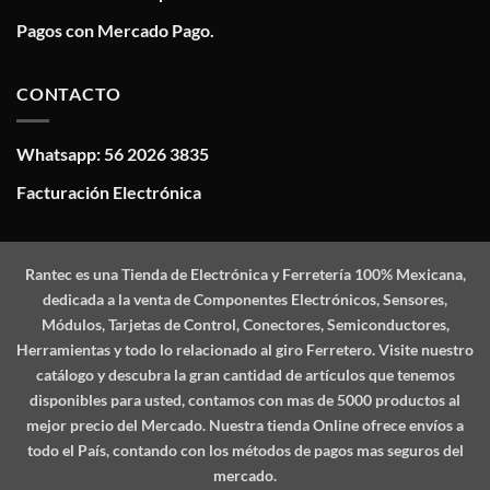
Pagos con Mercado Pago.
CONTACTO
Whatsapp: 56 2026 3835
Facturación Electrónica
Rantec
es una Tienda de Electrónica y Ferretería 100% Mexicana,
dedicada a la venta de Componentes Electrónicos, Sensores,
Módulos, Tarjetas de Control, Conectores, Semiconductores,
Herramientas y todo lo relacionado al giro Ferretero. Visite nuestro
catálogo y descubra la gran cantidad de artículos que tenemos
disponibles para usted, contamos con mas de 5000 productos al
mejor precio del Mercado. Nuestra tienda Online ofrece envíos a
todo el País, contando con los métodos de pagos mas seguros del
mercado.