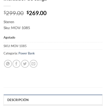
Original
Current
299.00
269.00
$
$
price
price
Steren
was:
is:
Sku: MOV-1085
$299.00.
$269.00.
Agotado
SKU:
MOV-1085
Categoría:
Power Bank
DESCRIPCIÓN