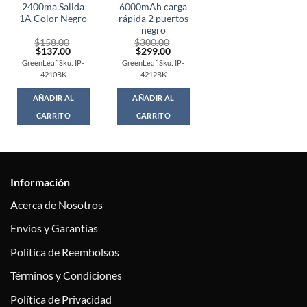
2400ma Salida
6000mAh carga
1A Color Negro
rápida 2 puertos
negro
$
158.00
$
300.00
Original
Current
Original
Current
$
137.00
$
299.00
price
price
price
price
GreenLeaf Sku: IP-
GreenLeaf Sku: IP-
was:
is:
was:
is:
4210BK
4212BK
$158.00.
$137.00.
$300.00.
$299.00.
AÑADIR AL
AÑADIR AL
CARRITO
CARRITO
Información
Acerca de Nosotros
Envíos y Garantías
Política de Reembolsos
Términos y Condiciones
Política de Privacidad