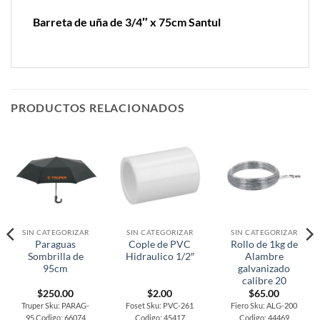
Barreta de uña de 3/4″ x 75cm Santul
PRODUCTOS RELACIONADOS
SIN CATEGORIZAR
SIN CATEGORIZAR
SIN CATEGORIZAR
Paraguas
Cople de PVC
Rollo de 1kg de
Sombrilla de
Hidraulico 1/2″
Alambre
95cm
galvanizado
calibre 20
$
250.00
$
2.00
$
65.00
Truper Sku: PARAG-
Foset Sku: PVC-261
Fiero Sku: ALG-200
95 Codigo: 66074
Codigo: 45417
Codigo: 44469