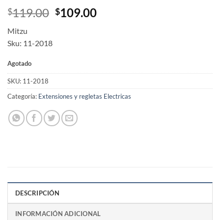
Original
Current
119.00
109.00
$
$
price
price
Mitzu
was:
is:
Sku: 11-2018
$119.00.
$109.00.
Agotado
SKU:
11-2018
Categoría:
Extensiones y regletas Electricas
DESCRIPCIÓN
INFORMACIÓN ADICIONAL