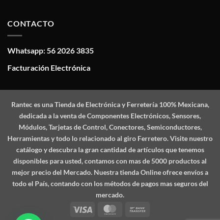
CONTACTO
Whatsapp: 56 2026 3835
Facturación Electrónica
Rantec
es una Tienda de Electrónica y Ferretería 100% Mexicana,
dedicada a la venta de Componentes Electrónicos, Sensores,
Módulos, Tarjetas de Control, Conectores, Semiconductores,
Herramientas y todo lo relacionado al giro Ferretero. Visite nuestro
catálogo y descubra la gran cantidad de artículos que tenemos
disponibles para usted, contamos con mas de 5000 productos al
mejor precio del Mercado. Nuestra tienda Online ofrece envíos a
todo el País, contando con los métodos de pagos mas seguros del
mercado.
Visa
MasterCard
Bank
Transfer