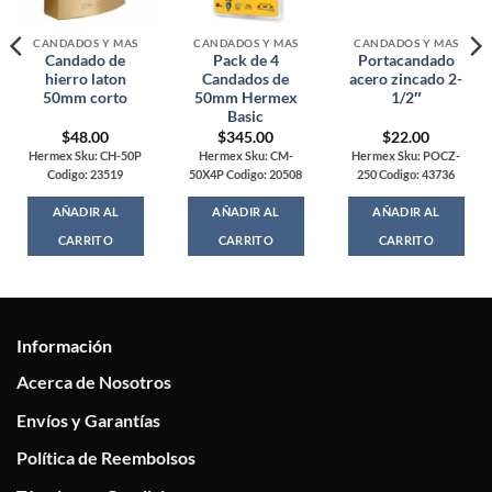
CANDADOS Y MAS
CANDADOS Y MAS
CANDADOS Y MAS
Candado de
Pack de 4
Portacandado
hierro laton
Candados de
acero zincado 2-
50mm corto
50mm Hermex
1/2″
Basic
$
48.00
$
345.00
$
22.00
Hermex Sku: CH-50P
Hermex Sku: CM-
Hermex Sku: POCZ-
Codigo: 23519
50X4P Codigo: 20508
250 Codigo: 43736
AÑADIR AL
AÑADIR AL
AÑADIR AL
CARRITO
CARRITO
CARRITO
Información
Acerca de Nosotros
Envíos y Garantías
Política de Reembolsos