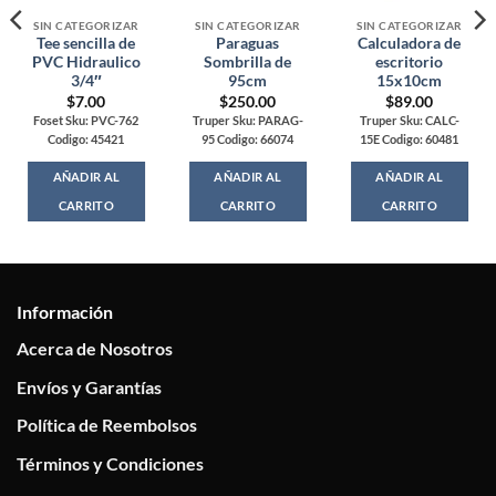
SIN CATEGORIZAR
SIN CATEGORIZAR
SIN CATEGORIZAR
Tee sencilla de
Paraguas
Calculadora de
PVC Hidraulico
Sombrilla de
escritorio
3/4″
95cm
15x10cm
$
7.00
$
250.00
$
89.00
Foset Sku: PVC-762
Truper Sku: PARAG-
Truper Sku: CALC-
Codigo: 45421
95 Codigo: 66074
15E Codigo: 60481
AÑADIR AL
AÑADIR AL
AÑADIR AL
CARRITO
CARRITO
CARRITO
Información
Acerca de Nosotros
Envíos y Garantías
Política de Reembolsos
Términos y Condiciones