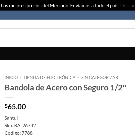
Los mejores precios del Mercado. Enviamos a todo el país.
Descar
INICIO
/
TIENDA DE ELECTRÓNICA
/
SIN CATEGORIZAR
Bandola de Acero con Seguro 1/2″
65.00
$
Santul
Sku: RA-26742
Codigo: 7788