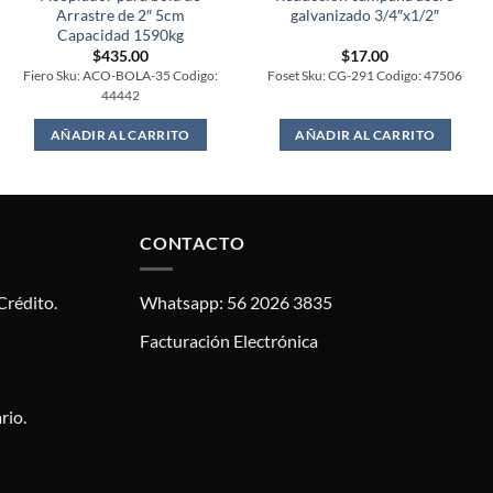
Arrastre de 2″ 5cm
galvanizado 3/4″x1/2″
Capacidad 1590kg
$
435.00
$
17.00
Fiero Sku: ACO-BOLA-35 Codigo:
Foset Sku: CG-291 Codigo: 47506
44442
AÑADIR AL CARRITO
AÑADIR AL CARRITO
CONTACTO
Crédito.
Whatsapp: 56 2026 3835
Facturación Electrónica
rio.