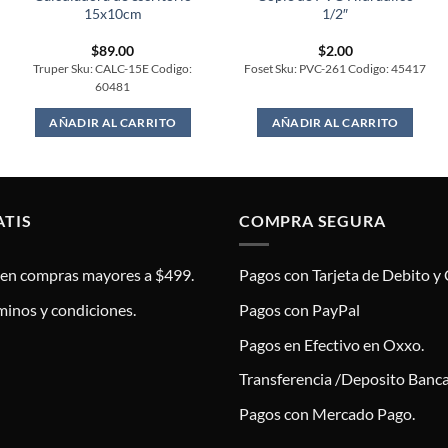
15x10cm
1/2″
$
89.00
$
2.00
Truper Sku: CALC-15E Codigo:
Foset Sku: PVC-261 Codigo: 45417
60481
AÑADIR AL CARRITO
AÑADIR AL CARRITO
ATIS
COMPRA SEGURA
s en compras mayores a $499.
Pagos con Tarjeta de Debito y 
minos y condiciones.
Pagos con PayPal
Pagos en Efectivo en Oxxo.
Transferencia /Deposito Banca
Pagos con Mercado Pago.