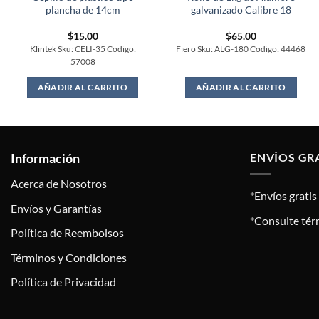
plancha de 14cm
galvanizado Calibre 18
$
15.00
$
65.00
Klintek Sku: CELI-35 Codigo:
Fiero Sku: ALG-180 Codigo: 44468
57008
AÑADIR AL CARRITO
AÑADIR AL CARRITO
Información
ENVÍOS GR
Acerca de Nosotros
*Envíos grati
Envíos y Garantías
*Consulte tér
Política de Reembolsos
Términos y Condiciones
Política de Privacidad