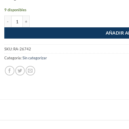
9 disponibles
Bandola de Acero con Seguro 1/2" cantidad
AÑADIR A
SKU:
RA-26742
Categoría:
Sin categorizar