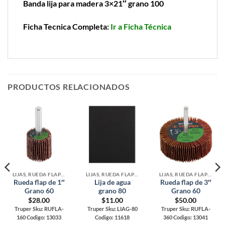
Banda lija para madera 3×21″ grano 100
Ficha Tecnica Completa:
Ir a Ficha Técnica
PRODUCTOS RELACIONADOS
LIJAS, RUEDA FLAP Y LIMAS
LIJAS, RUEDA FLAP Y LIMAS
LIJAS, RUEDA FLAP Y LIMAS
Rueda flap de 1″
Lija de agua
Rueda flap de 3″
Grano 60
grano 80
Grano 60
$
28.00
$
11.00
$
50.00
Truper Sku: RUFLA-
Truper Sku: LIAG-80
Truper Sku: RUFLA-
160 Codigo: 13033
Codigo: 11618
360 Codigo: 13041