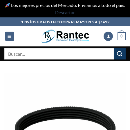
Los mejores precios del Mercado. Enviamos a todo el país.
Descartar
Skip
*ENVÍOS GRATIS EN COMPRAS MAYORES A $1499
to
content
0
Buscar
por: