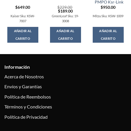
PMPO Ksr-Link
$
649.00
$
229.00
$
950.00
Original
Current
$
189.00
price
price
Kaiser Sku: KSW-
GreenLeaf Sku: 19-
Mitzu Sku: KSW-1009
was:
is:
7007
3008
$229.00.
$189.00.
AÑADIR AL
AÑADIR AL
AÑADIR AL
CARRITO
CARRITO
CARRITO
Información
Acerca de Nosotros
Envíos y Garantías
Política de Reembolsos
Términos y Condiciones
Política de Privacidad