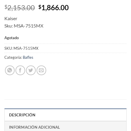
Original
Current
2,153.00
1,866.00
$
$
price
price
Kaiser
was:
is:
Sku: MSA-7515MX
$2,153.00.
$1,866.00.
Agotado
SKU:
MSA-7515MX
Categoría:
Bafles
DESCRIPCIÓN
INFORMACIÓN ADICIONAL