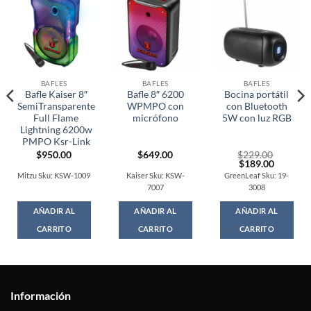
BAFLES
BAFLES
BAFLES
Bafle Kaiser 8″
Bafle 8″ 6200
Bocina portátil
SemiTransparente
WPMPO con
con Bluetooth
Full Flame
micrófono
5W con luz RGB
Lightning 6200w
PMPO Ksr-Link
$
950.00
$
649.00
$
229.00
Original
Current
$
189.00
price
price
Mitzu Sku: KSW-1009
Kaiser Sku: KSW-
GreenLeaf Sku: 19-
was:
is:
7007
3008
$229.00.
$189.00
AÑADIR AL
AÑADIR AL
AÑADIR AL
CARRITO
CARRITO
CARRITO
Información