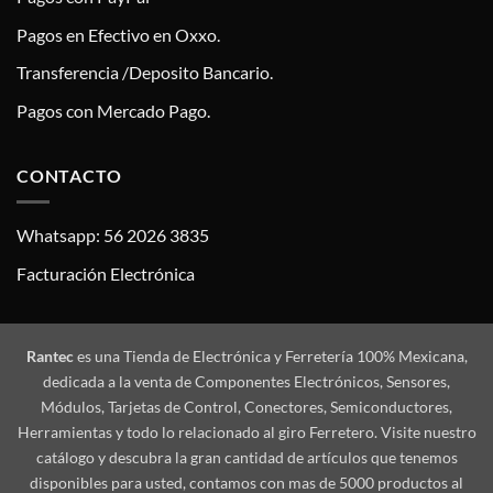
Pagos en Efectivo en Oxxo.
Transferencia /Deposito Bancario.
Pagos con Mercado Pago.
CONTACTO
Whatsapp: 56 2026 3835
Facturación Electrónica
Rantec
es una Tienda de Electrónica y Ferretería 100% Mexicana,
dedicada a la venta de Componentes Electrónicos, Sensores,
Módulos, Tarjetas de Control, Conectores, Semiconductores,
Herramientas y todo lo relacionado al giro Ferretero. Visite nuestro
catálogo y descubra la gran cantidad de artículos que tenemos
disponibles para usted, contamos con mas de 5000 productos al