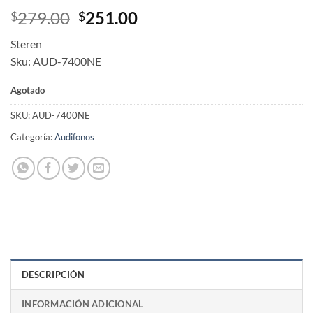
Original
Current
279.00
251.00
$
$
price
price
Steren
was:
is:
Sku: AUD-7400NE
$279.00.
$251.00.
Agotado
SKU:
AUD-7400NE
Categoría:
Audifonos
DESCRIPCIÓN
INFORMACIÓN ADICIONAL