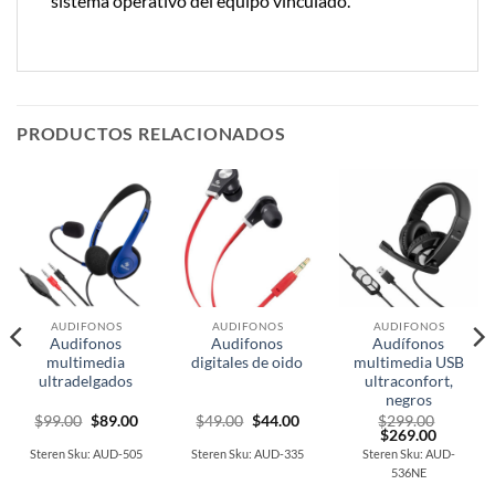
sistema operativo del equipo vinculado.
PRODUCTOS RELACIONADOS
AUDIFONOS
AUDIFONOS
AUDIFONOS
Audifonos
Audifonos
Audífonos
multimedia
digitales de oido
multimedia USB
ultradelgados
ultraconfort,
negros
Original
Current
Original
Current
$
99.00
$
89.00
$
49.00
$
44.00
$
299.00
t
price
price
price
price
Original
Current
$
269.00
was:
is:
was:
is:
price
price
Steren Sku: AUD-505
Steren Sku: AUD-335
Steren Sku: AUD-
$99.00.
$89.00.
$49.00.
$44.00.
was:
is:
536NE
0.
$299.00.
$269.00