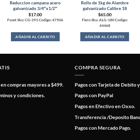
Reduccion campana acero
Rollo de 1kg de Alambre
galvanizado 3/4″x1/2″
galvanizado Calibre 18
$
17.00
$
65.00
Foset Sku: CG-291 Codigo: 47506
Fiero Sku: ALG-180 Codigo:
44468
AÑADIR AL CARRITO
AÑADIR AL CARRITO
ATIS
COMPRA SEGURA
s en compras mayores a $499.
Pagos con Tarjeta de Debito y
minos y condiciones.
Pagos con PayPal
Pagos en Efectivo en Oxxo.
Transferencia /Deposito Banc
Pagos con Mercado Pago.