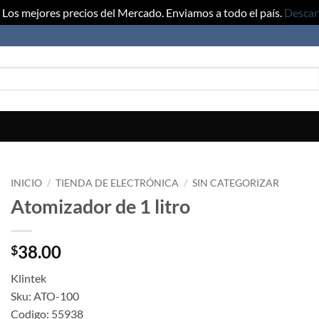
Los mejores precios del Mercado. Enviamos a todo el país.
Descar
INICIO
/
TIENDA DE ELECTRÓNICA
/
SIN CATEGORIZAR
Atomizador de 1 litro
38.00
$
Klintek
Sku: ATO-100
Codigo: 55938