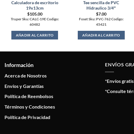
Calculadora de escritorio
Tee sencilla de PVC
19x13cm
Hidraulico 3/4″
$
105.00
$
7.00
Truper Sku: CALC-19E Codigo:
Foset Sku: PVC-762 Codigo:
60482
45421
AÑADIR AL CARRITO
AÑADIR AL CARRITO
Información
ENVÍOS GR
Acerca de Nosotros
*Envíos grati
Envíos y Garantías
*Consulte tér
Política de Reembolsos
Términos y Condiciones
Política de Privacidad