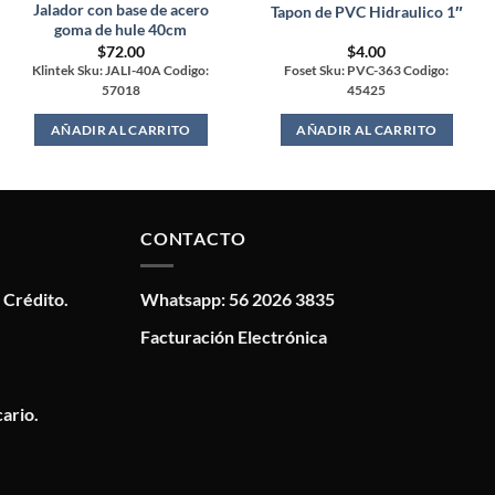
Jalador con base de acero
Tapon de PVC Hidraulico 1″
goma de hule 40cm
$
72.00
$
4.00
Klintek Sku: JALI-40A Codigo:
Foset Sku: PVC-363 Codigo:
57018
45425
AÑADIR AL CARRITO
AÑADIR AL CARRITO
CONTACTO
 Crédito.
Whatsapp: 56 2026 3835
Facturación Electrónica
ario.