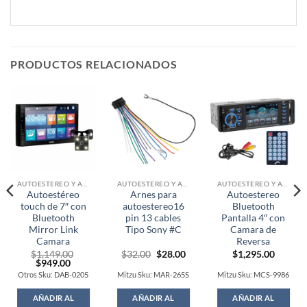
PRODUCTOS RELACIONADOS
AUTOESTEREO Y ACCESORIOS
AUTOESTEREO Y ACCESORIOS
AUTOESTEREO Y ACCESORIOS
Autoestéreo
Arnes para
Autoestereo
touch de 7″ con
autoestereo16
Bluetooth
Bluetooth
pin 13 cables
Pantalla 4″ con
Mirror Link
Tipo Sony #C
Camara de
Camara
Reversa
Original
Current
$
1,149.00
$
32.00
$
28.00
$
1,295.00
Original
Current
price
price
$
949.00
price
price
was:
is:
Otros Sku: DAB-0205
Mitzu Sku: MAR-265S
Mitzu Sku: MCS-9986
was:
is:
$32.00.
$28.00.
$1,149.00.
$949.00.
AÑADIR AL
AÑADIR AL
AÑADIR AL