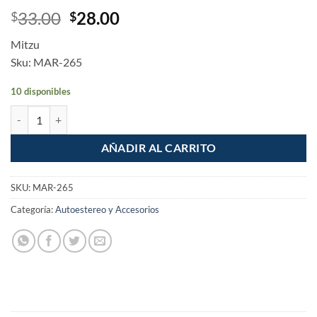
Original
Current
33.00
28.00
$
$
price
price
Mitzu
was:
is:
Sku: MAR-265
$33.00.
$28.00.
10 disponibles
Arnes para autoestereo 16 pin 13 cables Tipo Sony #B cantidad
AÑADIR AL CARRITO
SKU:
MAR-265
Categoría:
Autoestereo y Accesorios