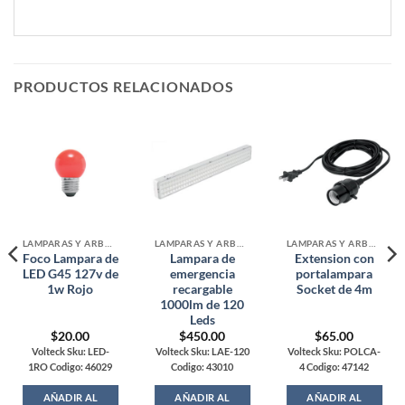
PRODUCTOS RELACIONADOS
LAMPARAS Y ARBOTANTES
LAMPARAS Y ARBOTANTES
LAMPARAS Y ARBOTANTES
Foco Lampara de
Lampara de
Extension con
LED G45 127v de
emergencia
portalampara
1w Rojo
recargable
Socket de 4m
1000lm de 120
Leds
$
20.00
$
450.00
$
65.00
Volteck Sku: LED-
Volteck Sku: LAE-120
Volteck Sku: POLCA-
1RO Codigo: 46029
Codigo: 43010
4 Codigo: 47142
AÑADIR AL
AÑADIR AL
AÑADIR AL