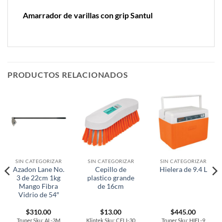
Amarrador de varillas con grip Santul
PRODUCTOS RELACIONADOS
SIN CATEGORIZAR
SIN CATEGORIZAR
SIN CATEGORIZAR
Azadon Lane No.
Cepillo de
Hielera de 9.4 L
3 de 22cm 1kg
plastico grande
Mango Fibra
de 16cm
Vidrio de 54″
$
310.00
$
13.00
$
445.00
Truper Sku: AL-3M
Klintek Sku: CELI-30
Truper Sku: HIEL-9