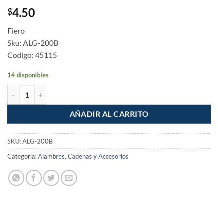
4.50
$
Fiero
Sku: ALG-200B
Codigo: 45115
14 disponibles
Alambre galvanizado rollo 30g en bolsa calibre 20 cantidad
AÑADIR AL CARRITO
SKU:
ALG-200B
Categoría:
Alambres, Cadenas y Accesorios