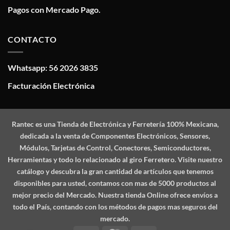
Pagos con Mercado Pago.
CONTACTO
Whatsapp: 56 2026 3835
Facturación Electrónica
Rantec
es una Tienda de Electrónica y Ferretería 100% Mexicana,
dedicada a la venta de Componentes Electrónicos, Sensores,
Módulos, Tarjetas de Control, Conectores, Semiconductores,
Herramientas y todo lo relacionado al giro Ferretero. Visite nuestro
catálogo y descubra la gran cantidad de artículos que tenemos
disponibles para usted, contamos con mas de 5000 productos al
mejor precio del Mercado. Nuestra tienda Online ofrece envíos a
todo el País, contando con los métodos de pagos mas seguros del
mercado.