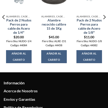
ALAMBRES, CADENAS Y ACCESORIOS
ALAMBRES, CADENAS Y ACCESORIOS
ALAMBRES, CADENAS Y ACCESORIOS
Pack de 2 Nudos
Alambre
Pack de 2 Nudos
Perros para
recocido calibre
Perros para
cable de Acero
15 de 1Kg
cable de Acero
de 1/4″
de 1/8″
$
20.00
$
45.00
$
11.00
Fiero Sku: NUDO-1/4
Fiero Sku: ALRE-151
Fiero Sku: NUDO-1/8
Codigo: 44084
Codigo: 44458
Codigo: 44082
AÑADIR AL
AÑADIR AL
AÑADIR AL
CARRITO
CARRITO
CARRITO
Información
Acerca de Nosotros
Envíos y Garantías
Política de Reembolsos