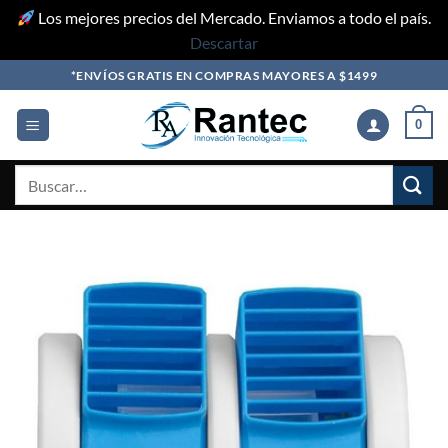
Los mejores precios del Mercado. Enviamos a todo el país.
Descartar
Skip
*ENVÍOS GRATIS EN COMPRAS MAYORES A $1499
to
content
0
Buscar
por: