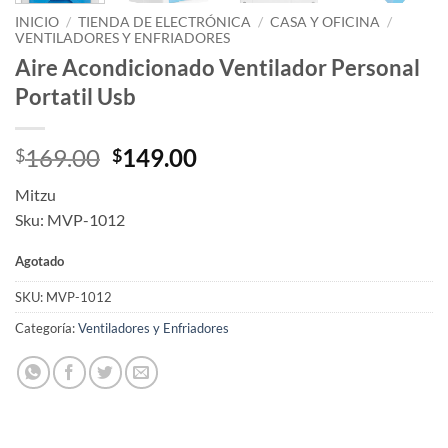
INICIO
/
TIENDA DE ELECTRÓNICA
/
CASA Y OFICINA
/
VENTILADORES Y ENFRIADORES
Aire Acondicionado Ventilador Personal
Portatil Usb
Original
Current
169.00
149.00
$
$
price
price
Mitzu
was:
is:
Sku: MVP-1012
$169.00.
$149.00.
Agotado
SKU:
MVP-1012
Categoría:
Ventiladores y Enfriadores