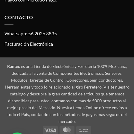
CONTACTO
Whatsapp: 56 2026 3835
Facturación Electrónica
Rantec
es una Tienda de Electrónica y Ferretería 100% Mexicana,
dedicada a la venta de Componentes Electrónicos, Sensores,
Módulos, Tarjetas de Control, Conectores, Semiconductores,
Herramientas y todo lo relacionado al giro Ferretero. Visite nuestro
catálogo y descubra la gran cantidad de artículos que tenemos
disponibles para usted, contamos con mas de 5000 productos al
mejor precio del Mercado. Nuestra tienda Online ofrece envíos a
todo el País, contando con los métodos de pagos mas seguros del
mercado.
Visa
MasterCard
Bank