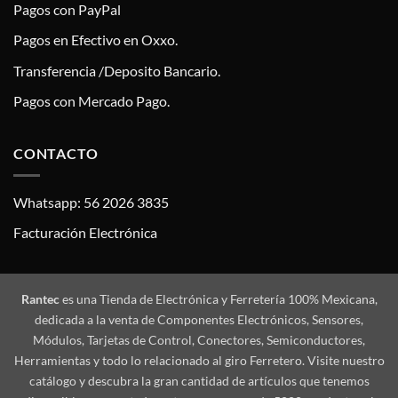
Pagos con PayPal
Pagos en Efectivo en Oxxo.
Transferencia /Deposito Bancario.
Pagos con Mercado Pago.
CONTACTO
Whatsapp: 56 2026 3835
Facturación Electrónica
Rantec
es una Tienda de Electrónica y Ferretería 100% Mexicana,
dedicada a la venta de Componentes Electrónicos, Sensores,
Módulos, Tarjetas de Control, Conectores, Semiconductores,
Herramientas y todo lo relacionado al giro Ferretero. Visite nuestro
catálogo y descubra la gran cantidad de artículos que tenemos