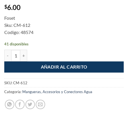
6.00
$
Foset
Sku: CM-612
Codigo: 48574
41 disponibles
Adaptador insercion rosca exterior 1/2" x 1/2" manguera cantidad
AÑADIR AL CARRITO
SKU:
CM-612
Categoría:
Mangueras, Accesorios y Conectores Agua