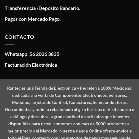
Transferencia /Deposito Bancario.
Pagos con Mercado Pago.
CONTACTO
Whatsapp: 56 2026 3835
Facturación Electrónica
Rantec
es una Tienda de Electrónica y Ferretería 100% Mexicana,
dedicada a la venta de Componentes Electrónicos, Sensores,
Módulos, Tarjetas de Control, Conectores, Semiconductores,
Herramientas y todo lo relacionado al giro Ferretero. Visite nuestro
catálogo y descubra la gran cantidad de artículos que tenemos
disponibles para usted, contamos con mas de 5000 productos al
mejor precio del Mercado. Nuestra tienda Online ofrece envíos a
todo el País, contando con los métodos de pagos mas seguros del