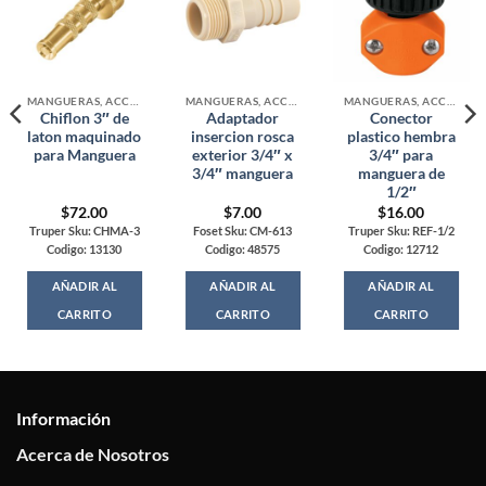
MANGUERAS, ACCESORIOS Y CONECTORES AGUA
MANGUERAS, ACCESORIOS Y CONECTORES AGUA
MANGUERAS, ACCESORIOS Y CONECTORES AGUA
Chiflon 3″ de
Adaptador
Conector
laton maquinado
insercion rosca
plastico hembra
para Manguera
exterior 3/4″ x
3/4″ para
3/4″ manguera
manguera de
1/2″
$
72.00
$
7.00
$
16.00
Truper Sku: CHMA-3
Foset Sku: CM-613
Truper Sku: REF-1/2
Codigo: 13130
Codigo: 48575
Codigo: 12712
AÑADIR AL
AÑADIR AL
AÑADIR AL
CARRITO
CARRITO
CARRITO
Información
Acerca de Nosotros